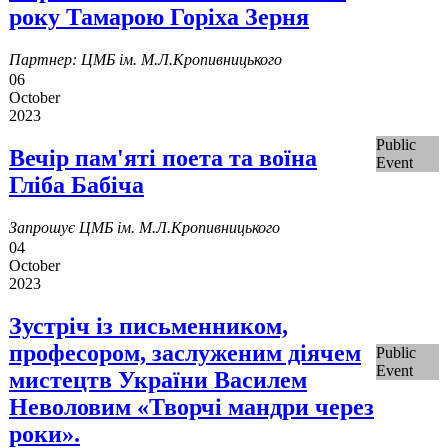
року Тамарою Горіха Зерня
Партнер: ЦМБ ім. М.Л.Кропивницького
06
October
2023
Public
Вечір пам'яті поета та воїна
Event
Гліба Бабіча
Запрошує ЦМБ ім. М.Л.Кропивницького
04
October
2023
Зустріч із письменником,
професором, заслуженим діячем
Public
Event
мистецтв України Василем
Неволовим «Творчі мандри через
роки».