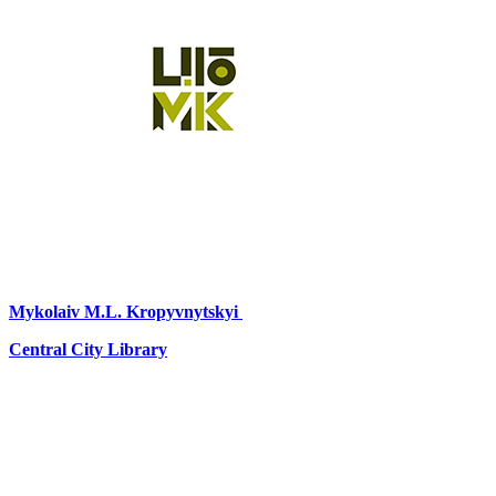
Mykolaiv
M.L. Kropyvnytskyi
Central City Library