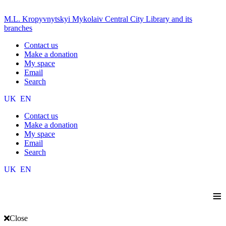
M.L. Kropyvnytskyi Mykolaiv Central City Library and its
branches
Contact us
Make a donation
My space
Email
Search
UK
EN
Contact us
Make a donation
My space
Email
Search
UK
EN
≡
Close