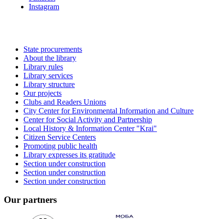
Instagram
State procurements
About the library
Library rules
Library services
Library structure
Our projects
Clubs and Readers Unions
City Center for Environmental Information and Culture
Center for Social Activity and Partnership
Local History & Information Center "Krai"
Citizen Service Centers
Promoting public health
Library expresses its gratitude
Section under construction
Section under construction
Section under construction
Our partners