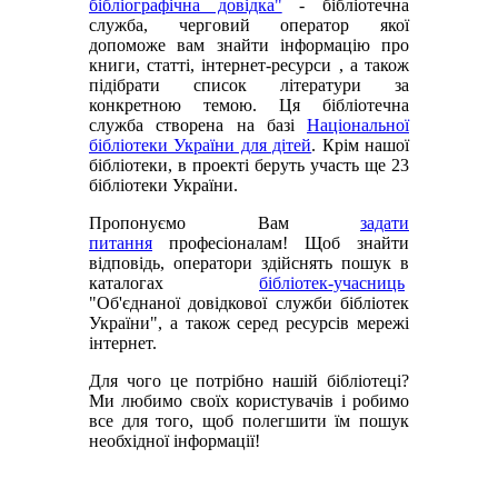
бібліографічна довідка"
- бібліотечна
служба, черговий оператор якої
допоможе вам знайти інформацію про
книги, статті, інтернет-ресурси , а також
підібрати список літератури за
конкретною темою. Ця бібліотечна
служба створена на базі
Національної
бібліотеки України для дітей
. Крім нашої
бібліотеки, в проекті беруть участь ще 23
бібліотеки України.
Пропонуємо Вам
задати
питання
професіоналам! Щоб знайти
відповідь, оператори здійснять пошук в
каталогах
бібліотек-учасниць
"Об'єднаної довідкової служби бібліотек
України", а також серед ресурсів мережі
інтернет.
Для чого це потрібно нашій бібліотеці?
Ми любимо своїх користувачів і робимо
все для того, щоб полегшити їм пошук
необхідної інформації!