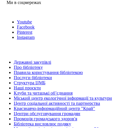
Ми в соцмережах
Youtube
Facebook
Pinterest
Instagram
Державні закупівлі
Про бібліотеку
Правила користування бібліотекою
Послуги бібліотеки
Структура ЦМБ
Наші проєкти
Клуби та читацькі об’єднання
Міський центр екологічної інформації та культури
Центр соціальної активності та партнерства
Краєзнавчо-інформаційний центр "Край"
Центри обслуговування громадян
Промоція громадського здоров'я
Бібліотека висловлює подяку