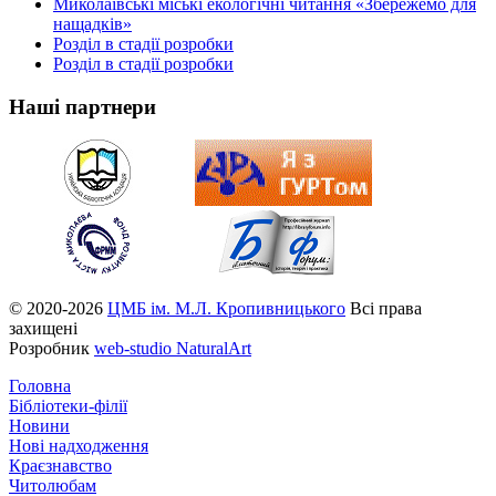
Миколаївські міські екологічні читання «Збережемо для
нащадків»
Розділ в стадії розробки
Розділ в стадії розробки
Наші партнери
© 2020-2026
ЦМБ ім. М.Л. Кропивницького
Всі права
захищені
Розробник
web-studio NaturalArt
Головна
Бібліотеки-філії
Новини
Нові надходження
Краєзнавство
Читолюбам