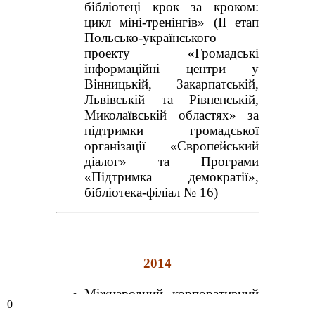
бібліотеці крок за кроком:
цикл міні-тренінгів» (ІІ етап
Польсько-українського
проекту «Громадські
інформаційні центри у
Вінницькiй, Закарпатськiй,
Львівськiй та Рівненськiй,
Миколаївській областях» за
підтримки громадської
організації «Європейський
діалог» та Програми
«Підтримка демократії»,
бібліотека-філіал № 16)
2014
Міжнародний корпоративний
0
проєкт «Віртуальна