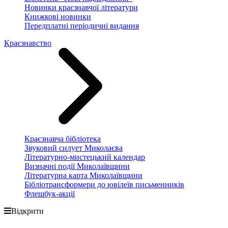
Новинки краєзнавчої літератури
Книжкові новинки
Передплатні періодичні видання
Краєзнавство
Краєзнавча бібліотека
Звуковий силует Миколаєва
Літературно-мистецький календар
Визначні події Миколаївщини
Літературна карта Миколаївщини
Бібліотрансформери до ювілеїв письменників
Флешбук-акції
Відкрити