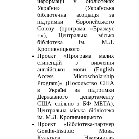
інформації у бібліотеках
України» (Українська
бібліотечна асоціація за
підтримки Європейського
Союзу (програма «Еразмус
+»), Центральна міська
бібліотека ім. М.Л.
Кропивницького
Проєкт «Програма малих
стипендій з вивчення
англійської мови (English
Access Microscholarship
Program)» (Посольство США
в Україні за підтримки
Державного департаменту
США спільно з БФ МЕТА),
Центральна міська бібліотека
ім. М.Л. Кропивницького
Проєкт «Бібліотека-партнер
Goethe-Institut: Мова.
Культура. Німеччина»