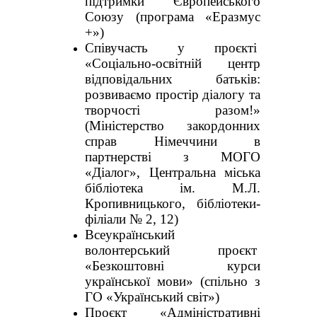
підтримки Європейського
Союзу (програма «Еразмус
+»)
Співучасть у проєкті
«Соціально-освітній центр
відповідальних батьків:
розвиваємо простір діалогу та
творчості разом!»
(Міністерство закордонних
справ Німеччини в
партнерстві з МОГО
«Діалог», Центральна міська
бібліотека ім. М.Л.
Кропивницького, бібліотеки-
філіали № 2, 12)
Всеукраїнський
волонтерський проєкт
«Безкоштовні курси
української мови» (спільно з
ГО «Український світ»)
Проєкт «Адміністративні