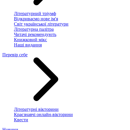
Літературний тріумф
Відкриваємо нове ім'я
Світ української літератури
Літературна палітра
Читачі рекомендують
Книжковий мікс
Наші видання
Перевір себе
Літературні вікторини
Краєзнавчі онлайн-вікторини
Квести
Новини