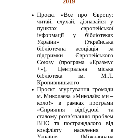
2019
Проєкт «Все про Європу:
читай, слухай, дізнавайся у
пунктах європейської
інформації у бібліотеках
України» (Українська
бібліотечна асоціація за
підтримки Європейського
Союзу (програма «Еразмус
+»), Центральна міська
бібліотека ім. М.Л.
Кропивницького
Проєкт згуртування громади
м. Миколаєва «Миколаїв: ми –
коло!» в рамках програми
«Сприяння відбудові та
сталому розв’язанню проблем
ВПО та постраждалого від
конфлікту населення в
Україні» (Міжнародна