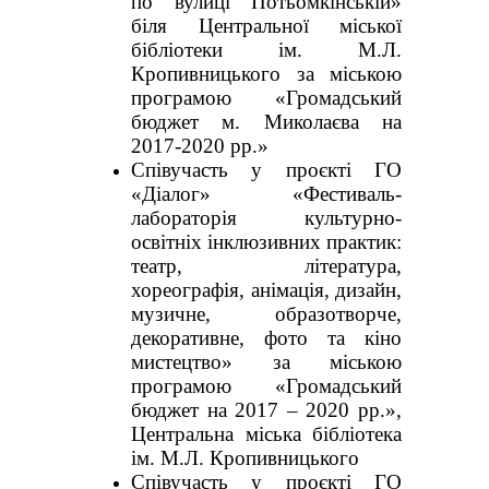
по вулиці Потьомкінській»
біля Центральної міської
бібліотеки ім. М.Л.
Кропивницького за міською
програмою «Громадський
бюджет м. Миколаєва на
2017-2020 рр.»
Співучасть у проєкті ГО
«Діалог» «Фестиваль-
лабораторія культурно-
освітніх інклюзивних практик:
театр, література,
хореографія, анімація, дизайн,
музичне, образотворче,
декоративне, фото та кіно
мистецтво» за міською
програмою «Громадський
бюджет на 2017 – 2020 рр.»,
Центральна міська бібліотека
ім. М.Л. Кропивницького
Співучасть у проєкті ГО