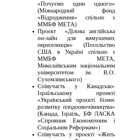
«Почуємо один одного»
(Міжнародний фонд
«Відродження» спільно з
ММБФ МЕТА)
Проєкт «Ділова англійська
он-лайн для вимушених
переселенців» (Посольство
США в Україні спільно з
ММБФ МЕТА,
Миколаївським національним
університетом ім. В.О.
Сухомлинського)
Співучасть у Канадсько-
Ізраїльському проекті
«Український проєкті бізнес
розвитку плодоовочівництва»
(Канада, Ізраїль, БФ ЛАСКА
«Сприяння Економічним і
Соціальним Реформам»)
Співучасть у проєкті «Жить