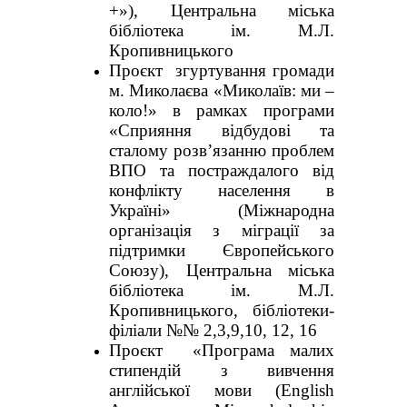
+»), Центральна міська
бібліотека ім. М.Л.
Кропивницького
Проєкт згуртування громади
м. Миколаєва «Миколаїв: ми –
коло!» в рамках програми
«Сприяння відбудові та
сталому розв’язанню проблем
ВПО та постраждалого від
конфлікту населення в
Україні» (Міжнародна
організація з міграції за
підтримки Європейського
Союзу), Центральна міська
бібліотека ім. М.Л.
Кропивницького, бібліотеки-
філіали №№ 2,3,9,10, 12, 16
Проєкт «Програма малих
стипендій з вивчення
англійської мови (English