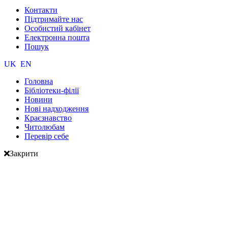
Контакти
Підтримайте нас
Особистий кабінет
Електронна пошта
Пошук
UK
EN
Головна
Бібліотеки-філії
Новини
Нові надходження
Краєзнавство
Читолюбам
Перевір себе
Закрити