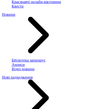
Краєзнавчі онлайн-вікторини
Квести
Новини
Бібліотека запрошує
Анонси
Відео новини
Нові надходження