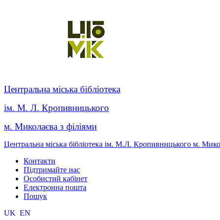
Центральна міська бібліотека
ім. М. Л. Кропивницького
м. Миколаєва з філіями
Центральна міська бібліотека ім. М.Л. Кропивницького м. Мик
Контакти
Підтримайте нас
Особистий кабінет
Електронна пошта
Пошук
UK
EN