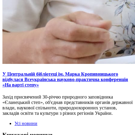
У Центральній бібліотеці ім. Марка Кропивницького
відбулася Всеукраїнська науково-практична конференція
«На варті степу»
Захід присвячений 30-річчю природного заповідника
«Єланецький степ», об'єднав представників органів державної
влади, наукової спільноти, природоохоронних установ,
закладів освіти та культури з різних регіонів України.
Усі новини
Книжкові
новинки