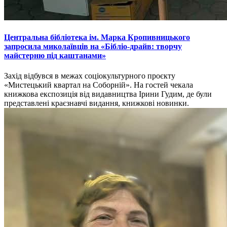
Центральна бібліотека ім. Марка Кропивницького
запросила миколаївців на «Бібліо-драйв: творчу
майстерню під каштанами»
Захід відбувся в межах соціокультурного проєкту
«Мистецький квартал на Соборній». На гостей чекала
книжкова експозиція від видавництва Ірини Гудим, де були
представлені краєзнавчі видання, книжкові новинки.