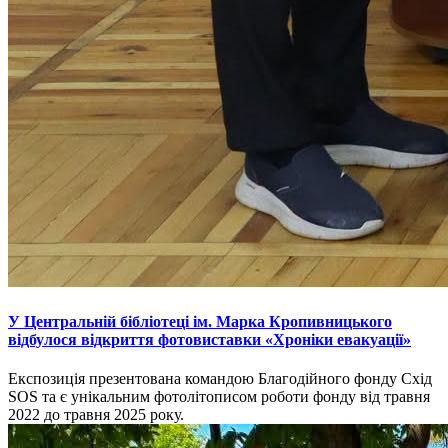
У Центральній бібліотеці ім. Марка Кропивницького
відбулося відкриття фотовиставки «Хроніки евакуації»
Експозиція презентована командою Благодійного фонду Схід
SOS та є унікальним фотолітописом роботи фонду від травня
2022 до травня 2025 року.