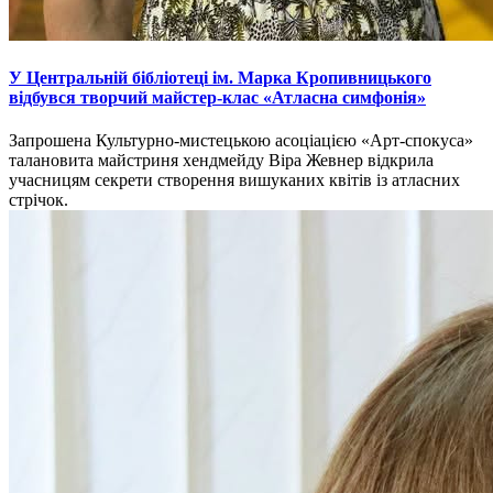
У Центральній бібліотеці ім. Марка Кропивницького
відбувся творчий майстер-клас «Атласна симфонія»
Запрошена Культурно-мистецькою асоціацією «Арт-спокуса»
талановита майстриня хендмейду Віра Жевнер відкрила
учасницям секрети створення вишуканих квітів із атласних
стрічок.