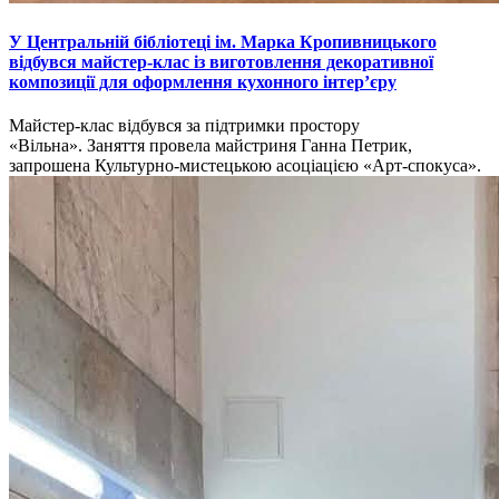
У Центральній бібліотеці ім. Марка Кропивницького
відбувся майстер-клас із виготовлення декоративної
композиції для оформлення кухонного інтер’єру
Майстер-клаc відбувся за підтримки простору
«Вільна». Заняття провела майстриня Ганна Петрик,
запрошена Культурно-мистецькою асоціацією «Арт-спокуса».