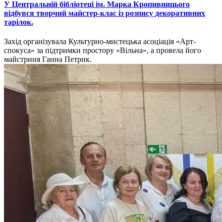
У Центральній бібліотеці ім. Марка Кропивницього
відбувся творчий майстер-клас із розпису декоративних
тарілок.
Захід організувала Культурно-мистецька асоціація «Арт-
спокуса» за підтримки простору «Вільна», а провела його
майстриня Ганна Петрик.