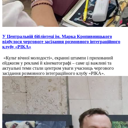
У Центральній бібліотеці ім. Марка Кропивницького
відбулося черговоге засідання розмовного інтеграційного
клубу «РІКА»
«Культ вічної молодості», екранні штампи і прихований
ейджизм у рекламі й кінематографі – саме ці важливі та
актуальні теми стали центром уваги учасниць чергового
засідання розмовного інтеграційного клубу «РІКА».