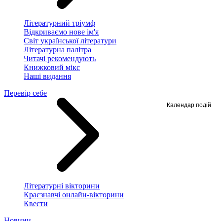
Літературний тріумф
Відкриваємо нове ім'я
Світ української літератури
Літературна палітра
Читачі рекомендують
Книжковий мікс
Наші видання
Перевір себе
Календар подій
Літературні вікторини
Краєзнавчі онлайн-вікторини
Квести
Новини