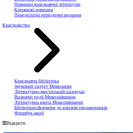
Новинки краєзнавчої літератури
Книжкові новинки
Передплатні періодичні видання
Краєзнавство
Краєзнавча бібліотека
Звуковий силует Миколаєва
Літературно-мистецький календар
Визначні події Миколаївщини
Літературна карта Миколаївщини
Бібліотрансформери до ювілеїв письменників
Флешбук-акції
Відкрити