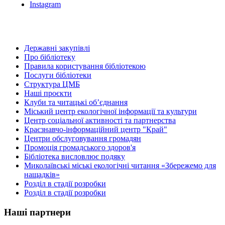
Instagram
Державні закупівлі
Про бібліотеку
Правила користування бібліотекою
Послуги бібліотеки
Структура ЦМБ
Наші проєкти
Клуби та читацькі об’єднання
Міський центр екологічної інформації та культури
Центр соціальної активності та партнерства
Краєзнавчо-інформаційний центр "Край"
Центри обслуговування громадян
Промоція громадського здоров'я
Бібліотека висловлює подяку
Миколаївські міські екологічні читання «Збережемо для
нащадків»
Розділ в стадії розробки
Розділ в стадії розробки
Наші партнери