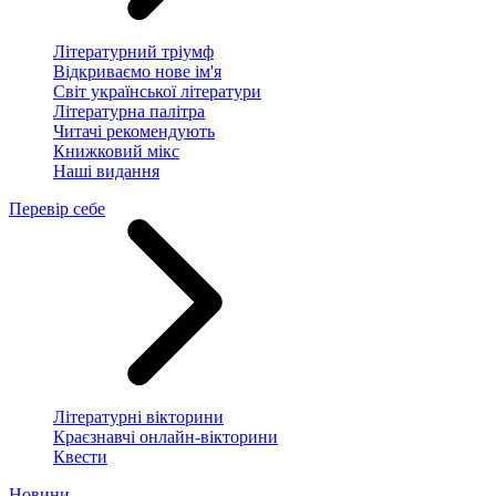
Літературний тріумф
Відкриваємо нове ім'я
Світ української літератури
Літературна палітра
Читачі рекомендують
Книжковий мікс
Наші видання
Перевір себе
Літературні вікторини
Краєзнавчі онлайн-вікторини
Квести
Новини