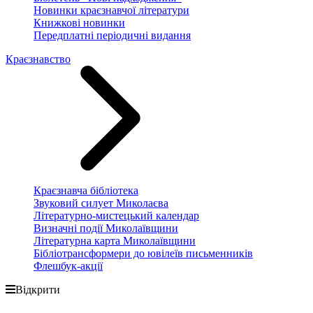
Новинки краєзнавчої літератури
Книжкові новинки
Передплатні періодичні видання
Краєзнавство
Краєзнавча бібліотека
Звуковий силует Миколаєва
Літературно-мистецький календар
Визначні події Миколаївщини
Літературна карта Миколаївщини
Бібліотрансформери до ювілеїв письменників
Флешбук-акції
Відкрити