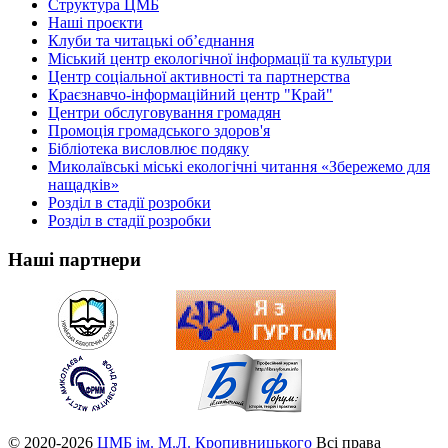
Структура ЦМБ
Наші проєкти
Клуби та читацькі об’єднання
Міський центр екологічної інформації та культури
Центр соціальної активності та партнерства
Краєзнавчо-інформаційний центр "Край"
Центри обслуговування громадян
Промоція громадського здоров'я
Бібліотека висловлює подяку
Миколаївські міські екологічні читання «Збережемо для
нащадків»
Розділ в стадії розробки
Розділ в стадії розробки
Наші партнери
© 2020-2026
ЦМБ ім. М.Л. Кропивницького
Всі права