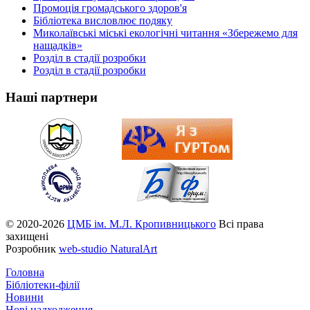
Промоція громадського здоров'я
Бібліотека висловлює подяку
Миколаївські міські екологічні читання «Збережемо для
нащадків»
Розділ в стадії розробки
Розділ в стадії розробки
Наші партнери
© 2020-2026
ЦМБ ім. М.Л. Кропивницького
Всі права
захищені
Розробник
web-studio NaturalArt
Головна
Бібліотеки-філії
Новини
Нові надходження