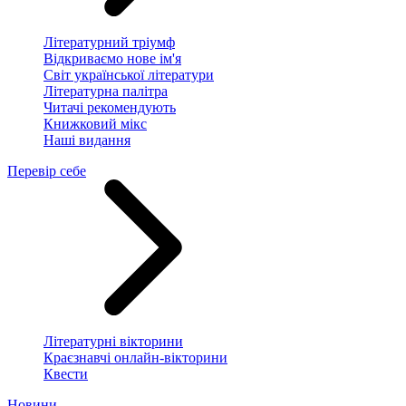
Літературний тріумф
Відкриваємо нове ім'я
Світ української літератури
Літературна палітра
Читачі рекомендують
Книжковий мікс
Наші видання
Перевір себе
Літературні вікторини
Краєзнавчі онлайн-вікторини
Квести
Новини