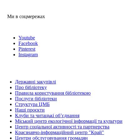
Ми в соцмережах
Youtube
Facebook
Pinterest
Instagram
Державні закупівлі
Про бібліотеку
Правила користування бібліотекою
Послуги бібліотеки
Структура ЦМБ
Наші проєкти
Клуби та читацькі об’єднання
Міський центр екологічної інформації та культури
Центр соціальної активності та партнерства
Краєзнавчо-інформаційний центр "Край"
Центри обслуговування громадян