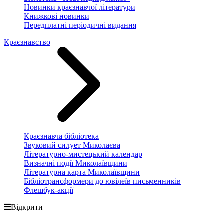
Новинки краєзнавчої літератури
Книжкові новинки
Передплатні періодичні видання
Краєзнавство
Краєзнавча бібліотека
Звуковий силует Миколаєва
Літературно-мистецький календар
Визначні події Миколаївщини
Літературна карта Миколаївщини
Бібліотрансформери до ювілеїв письменників
Флешбук-акції
Відкрити