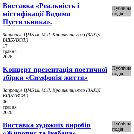
Виставка «Реальність і
Публічна
містифікації Вадима
подія
Пустильника».
Запрошує ЦМБ ім. М.Л. Кропивницького (ЗАХІД
ВІДБУВСЯ!)
17
травня
2026
Kонцерт-презентація поетичної
Публічна
подія
збірки «Симфонія життя»
Запрошує ЦМБ ім. М.Л. Кропивницького (ЗАХІД
ВІДБУВСЯ!)
06
травня
2026
Виставка художніх виробів
Публічна
подія
«Живопис та Ікебана»