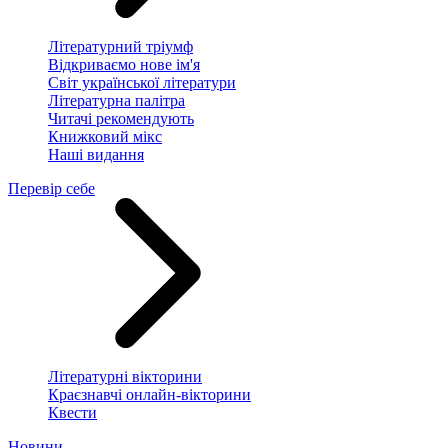
Літературний тріумф
Відкриваємо нове ім'я
Світ української літератури
Літературна палітра
Читачі рекомендують
Книжковий мікс
Наші видання
Перевір себе
Літературні вікторини
Краєзнавчі онлайн-вікторини
Квести
Новини