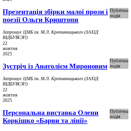
Презентація збірки малої прози і
Публічна
подія
поезії Ольги Криштопи
Запрошує ЦМБ ім. М.Л. Кропивницького (ЗАХІД
ВІДБУВСЯ!)
22
жовтня
2025
Публічна
Зустріч із Анатолієм Мироновим
подія
Запрошує ЦМБ ім. М.Л. Кропивницького (ЗАХІД
ВІДБУВСЯ!)
22
жовтня
2025
Персональна виставка Олени
Публічна
подія
Коркішко «Барви та лінії»