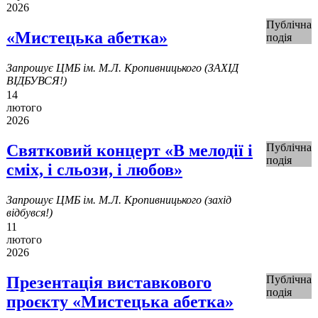
2026
Публічна
«Мистецька абетка»
подія
Запрошує ЦМБ ім. М.Л. Кропивницького (ЗАХІД
ВІДБУВСЯ!)
14
лютого
2026
Святковий концерт «В мелодії і
Публічна
подія
сміх, і сльози, і любов»
Запрошує ЦМБ ім. М.Л. Кропивницького (захід
відбувся!)
11
лютого
2026
Презентація виставкового
Публічна
подія
проєкту «Мистецька абетка»