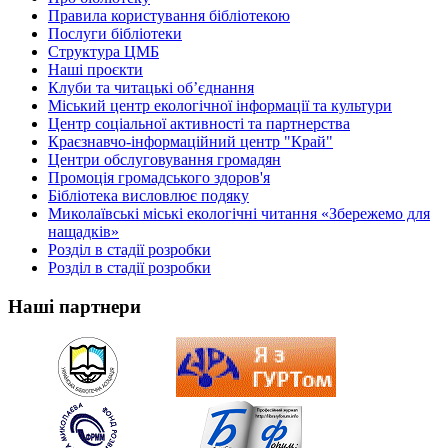
Правила користування бібліотекою
Послуги бібліотеки
Структура ЦМБ
Наші проєкти
Клуби та читацькі об’єднання
Міський центр екологічної інформації та культури
Центр соціальної активності та партнерства
Краєзнавчо-інформаційний центр "Край"
Центри обслуговування громадян
Промоція громадського здоров'я
Бібліотека висловлює подяку
Миколаївські міські екологічні читання «Збережемо для
нащадків»
Розділ в стадії розробки
Розділ в стадії розробки
Наші партнери