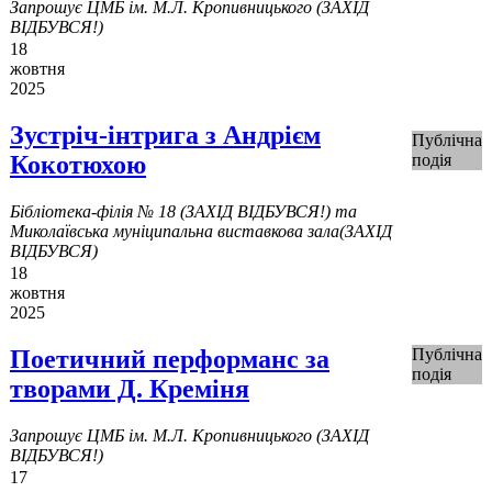
Запрошує ЦМБ ім. М.Л. Кропивницького (ЗАХІД
ВІДБУВСЯ!)
18
жовтня
2025
Зустріч-інтрига з Андрієм
Публічна
Кокотюхою
подія
Бібліотека-філія № 18 (ЗАХІД ВІДБУВСЯ!) та
Миколаївська муніципальна виставкова зала(ЗАХІД
ВІДБУВСЯ)
18
жовтня
2025
Поетичний перформанс за
Публічна
подія
творами Д. Креміня
Запрошує ЦМБ ім. М.Л. Кропивницького (ЗАХІД
ВІДБУВСЯ!)
17