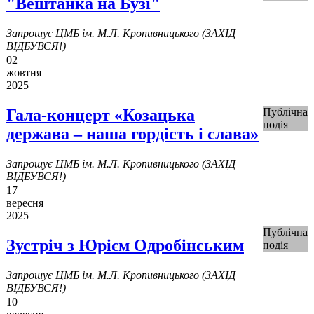
"Вештанка на Бузі"
Запрошує ЦМБ ім. М.Л. Кропивницького (ЗАХІД
ВІДБУВСЯ!)
02
жовтня
2025
Гала-концерт «Козацька
Публічна
подія
держава – наша гордість і слава»
Запрошує ЦМБ ім. М.Л. Кропивницького (ЗАХІД
ВІДБУВСЯ!)
17
вересня
2025
Публічна
Зустріч з Юрієм Одробінським
подія
Запрошує ЦМБ ім. М.Л. Кропивницького (ЗАХІД
ВІДБУВСЯ!)
10