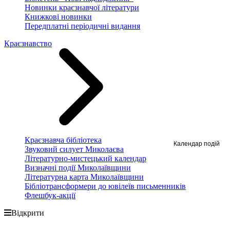
Новинки краєзнавчої літератури
Книжкові новинки
Передплатні періодичні видання
Краєзнавство
Краєзнавча бібліотека
Календар подій
Звуковий силует Миколаєва
Літературно-мистецький календар
Визначні події Миколаївщини
Літературна карта Миколаївщини
Бібліотрансформери до ювілеїв письменників
Флешбук-акції
Відкрити