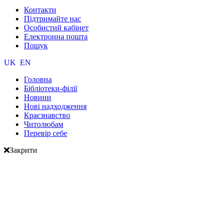
Контакти
Підтримайте нас
Особистий кабінет
Електронна пошта
Пошук
UK
EN
Головна
Бібліотеки-філії
Новини
Нові надходження
Краєзнавство
Читолюбам
Перевір себе
Закрити