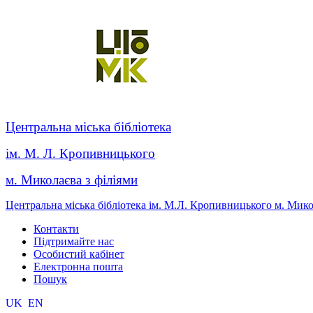
Центральна міська бібліотека
ім. М. Л. Кропивницького
м. Миколаєва з філіями
Центральна міська бібліотека ім. М.Л. Кропивницького м. Мик
Контакти
Підтримайте нас
Особистий кабінет
Електронна пошта
Пошук
UK
EN