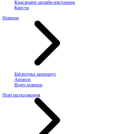
Краєзнавчі онлайн-вікторини
Квести
Новини
Бібліотека запрошує
Анонси
Відео новини
Нові надходження