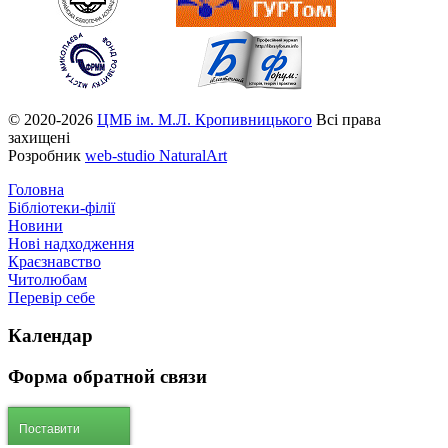
© 2020-2026
ЦМБ ім. М.Л. Кропивницького
Всі права
захищені
Розробник
web-studio NaturalArt
Головна
Бібліотеки-філії
Новини
Нові надходження
Краєзнавство
Читолюбам
Перевір себе
Календар
Форма
обратной связи
Поставити