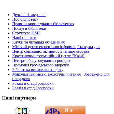
Державні закупівлі
Про бібліотеку
Правила користування бібліотекою
Послуги бібліотеки
Структура ЦМБ
Наші проєкти
Клуби та читацькі об’єднання
Міський центр екологічної інформації та культури
Центр соціальної активності та партнерства
Краєзнавчо-інформаційний центр "Край"
Центри обслуговування громадян
Промоція громадського здоров'я
Бібліотека висловлює подяку
Миколаївські міські екологічні читання «Збережемо для
нащадків»
Розділ в стадії розробки
Розділ в стадії розробки
Наші партнери