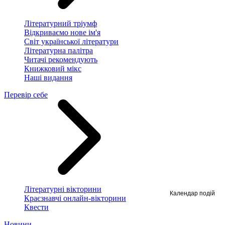
Літературний тріумф
Відкриваємо нове ім'я
Світ української літератури
Літературна палітра
Читачі рекомендують
Книжковий мікс
Наші видання
Перевір себе
Літературні вікторини
Календар подій
Краєзнавчі онлайн-вікторини
Квести
Новини