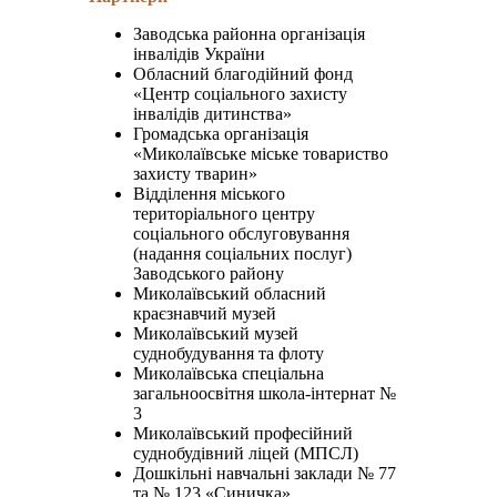
Заводська районна організація
інвалідів України
Обласний благодійний фонд
«Центр соціального захисту
інвалідів дитинства»
Громадська організація
«Миколаївське міське товариство
захисту тварин»
Відділення міського
територіального центру
соціального обслуговування
(надання соціальних послуг)
Заводського району
Миколаївський обласний
краєзнавчий музей
Миколаївський музей
суднобудування та флоту
Миколаївська спеціальна
загальноосвітня школа-інтернат №
3
Миколаївський професійний
суднобудівний ліцей (МПСЛ)
Дошкільні навчальні заклади № 77
та № 123 «Синичка»