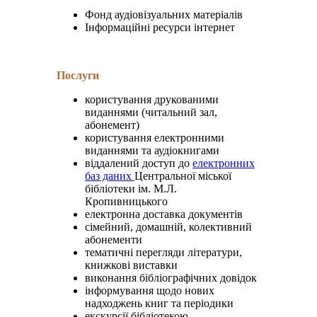
Фонд аудіовізуальних матеріалів
Інформаційні ресурси інтернет
Послуги
користування друкованими
виданнями (читальний зал,
абонемент)
користування електронними
виданнями та аудіокнигами
віддалений доступ до
електронних
баз даних
Центральної міської
бібліотеки ім. М.Л.
Кропивницького
електронна доставка документів
сімейний, домашній, колективний
абонементи
тематичні перегляди літератури,
книжкові виставки
виконання бібліографічних довідок
інформування щодо нових
надходжень книг та періодики
екскурсії бібліотекою