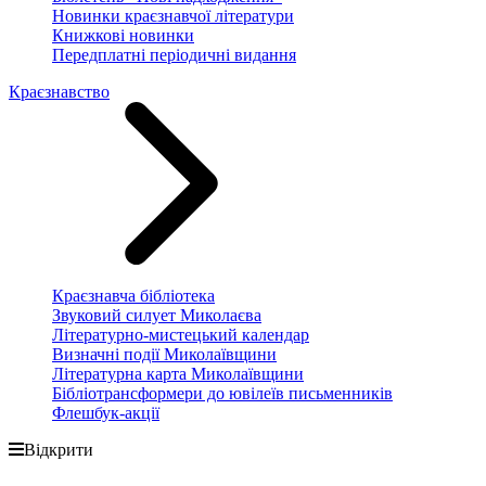
Новинки краєзнавчої літератури
Книжкові новинки
Передплатні періодичні видання
Краєзнавство
Краєзнавча бібліотека
Звуковий силует Миколаєва
Літературно-мистецький календар
Визначні події Миколаївщини
Літературна карта Миколаївщини
Бібліотрансформери до ювілеїв письменників
Флешбук-акції
Відкрити