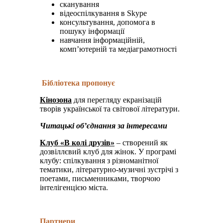
сканування
відеоспілкування в Skype
консультування, допомога в
пошуку інформації
навчання інформаційній,
комп’ютерній та медіаграмотності
Бібліотека пропонує
Кінозона
для перегляду екранізацій
творів української та світової літератури.
Читацькі об’єднання за інтересами
Клуб «В колі друзів»
– створений як
дозвіллєвий клуб для жінок. У програмі
клубу: спілкування з різноманітної
тематики, літературно-музичні зустрічі з
поетами, письменниками, творчою
інтелігенцією міста.
Партнери