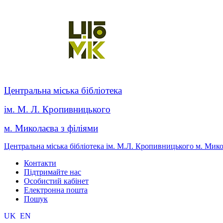
Центральна міська бібліотека
ім. М. Л. Кропивницького
м. Миколаєва з філіями
Центральна міська бібліотека ім. М.Л. Кропивницького м. Мик
Контакти
Підтримайте нас
Особистий кабінет
Електронна пошта
Пошук
UK
EN