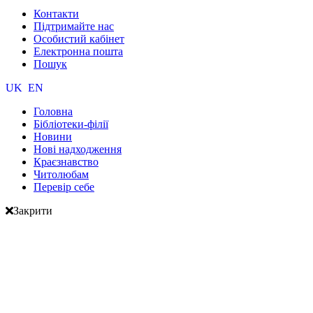
Контакти
Підтримайте нас
Особистий кабінет
Електронна пошта
Пошук
UK
EN
Головна
Бібліотеки-філії
Новини
Нові надходження
Краєзнавство
Читолюбам
Перевір себе
Закрити