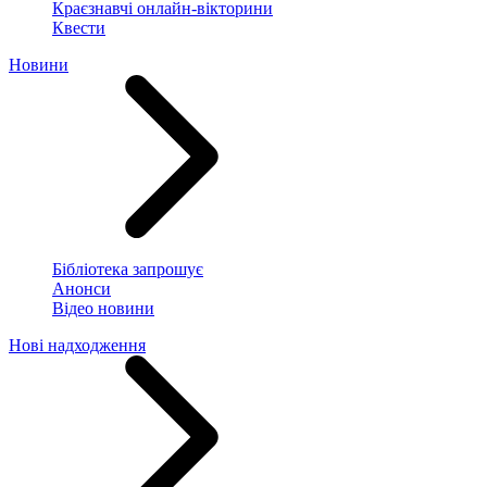
Краєзнавчі онлайн-вікторини
Квести
Новини
Бібліотека запрошує
Анонси
Відео новини
Нові надходження