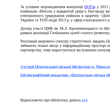
За успішне впровадження концепції
ЦОГів
у 2013 
номінація «Внесок у відкритий уряд»). Нагороду вр
електронного урядування увійшли в щорічну «Допов
України та ТОП-події 2013 р. у сфері електронного 
Досвід участі ЦМБ ім. М.Л. Кропивницького та бібл
рамках реалізації Глобальних цілей сталого розвитку.
Реалізація широкого спектру стратегічних завдань Ц
займають чільне місце у інформаційному просторі мі
партнерства, тому користуються заслуженою популяр
З історії Центральної міської бібліотеки м. Микол
Бібліографічний покажчик «Центральна міська бі
Відеосюжети про бібліотеку дивись
тут