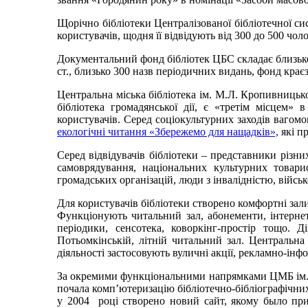
Щорічно бібліотеки Централізованої бібліотечної си
користувачів, щодня її відвідують від 300 до 500 чоло
Документальний фонд бібліотек ЦБС складає близько 
ст., близько 300 назв періодичних видань, фонд крає
Центральна міська бібліотека ім. М.Л. Кропивницько
бібліотека громадянської дії, є «третім місцем»
користувачів. Серед соціокультурних заходів вагомо
екологічні читання «Збережемо для нащадків»,
які п
Серед відвідувачів бібліотеки – представники різни
самоврядування, національних культурних товарист
громадських організацій, люди з інвалідністю, війсь
Для користувачів бібліотеки створено комфортні зал
Функціонують читальний зал, абонементи, інтернет-
періодики, сенсотека, коворкінг-простір тощо. Д
Потьомкінській, літній читальний зал. Центральна
діяльності застосовують вуличні акції, рекламно-інф
За окремими функціональними напрямками ЦМБ ім. М.
почала комп’ютеризацію бібліотечно-бібліографічних пр
у 2004 році створено новий сайт, якому было при