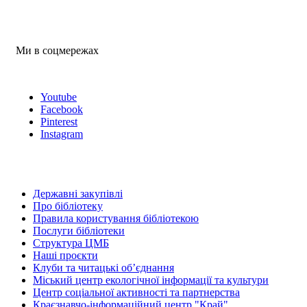
Ми в соцмережах
Youtube
Facebook
Pinterest
Instagram
Державні закупівлі
Про бібліотеку
Правила користування бібліотекою
Послуги бібліотеки
Структура ЦМБ
Наші проєкти
Клуби та читацькі об’єднання
Міський центр екологічної інформації та культури
Центр соціальної активності та партнерства
Краєзнавчо-інформаційний центр "Край"