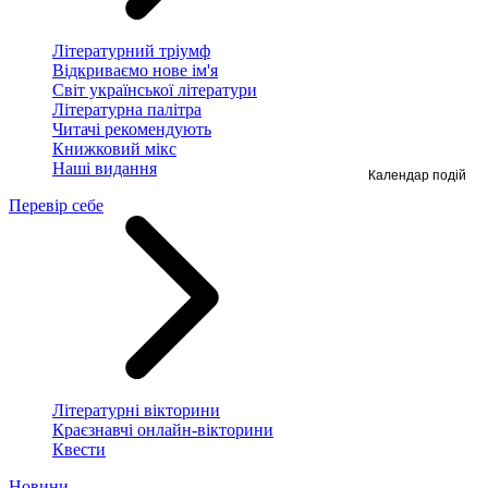
Літературний тріумф
Відкриваємо нове ім'я
Світ української літератури
Літературна палітра
Читачі рекомендують
Книжковий мікс
Наші видання
Календар подій
Перевір себе
Літературні вікторини
Краєзнавчі онлайн-вікторини
Квести
Новини