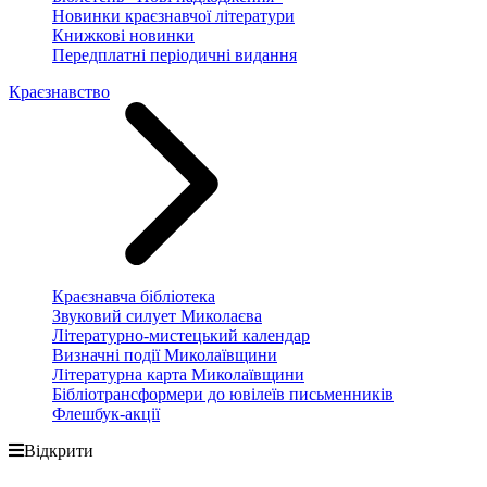
Новинки краєзнавчої літератури
Книжкові новинки
Передплатні періодичні видання
Краєзнавство
Краєзнавча бібліотека
Звуковий силует Миколаєва
Літературно-мистецький календар
Визначні події Миколаївщини
Літературна карта Миколаївщини
Бібліотрансформери до ювілеїв письменників
Флешбук-акції
Відкрити