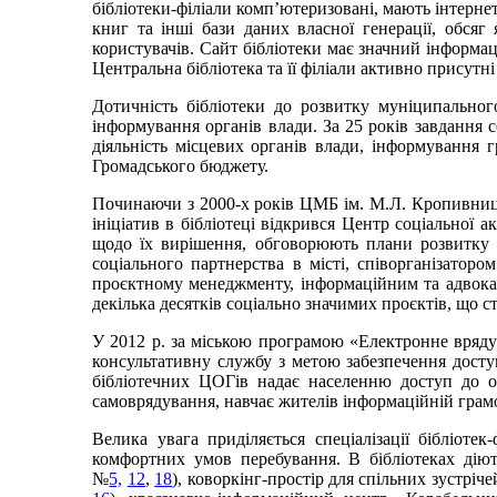
бібліотеки-філіали комп’ютеризовані, мають інтернет
книг та інші бази даних власної генерації, обся
користувачів. Сайт бібліотеки має значний інформац
Центральна бібліотека та її філіали активно присутні
Дотичність бібліотеки до розвитку муніципальног
інформування органів влади. За 25 років завдання 
діяльність місцевих органів влади, інформування 
Громадського бюджету.
Починаючи з 2000-х років ЦМБ ім. М.Л. Кропивницьк
ініціатив в бібліотеці відкрився Центр соціальної 
щодо їх вирішення, обговорюють плани розвитку 
соціального партнерства в місті, співорганізатор
проєктному менеджменту, інформаційним та адвокаці
декілька десятків соціально значимих проєктів, що с
У 2012 р. за міською програмою «Електронне вряду
консультативну службу з метою забезпечення дост
бібліотечних ЦОГів надає населенню доступ до офі
самоврядування, навчає жителів інформаційній грам
Велика увага приділяється спеціалізації бібліоте
комфортних умов перебування. В бібліотеках дію
№
5,
12
,
18
), коворкінг-простір для спільних зустріч