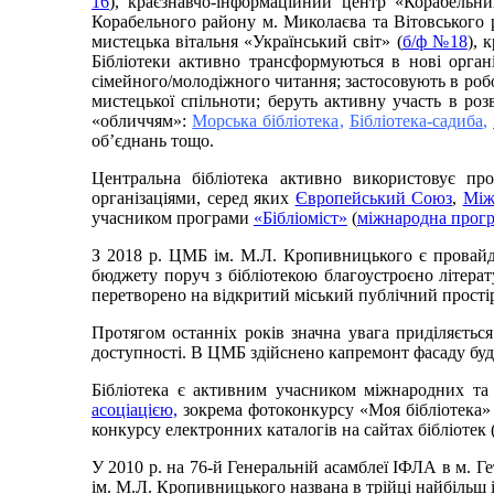
16
), краєзнавчо-інформаційний центр «Корабел
Корабельного району м. Миколаєва та Вітовського 
мистецька вітальня «Український світ» (
б/ф №18
), 
Бібліотеки активно трансформуються в нові орган
сімейного/молодіжного читання; застосовують в роб
мистецької спільноти; беруть активну участь в розв
«обличчям»:
Морська бібліотека
,
Бібліотека-садиба
,
об’єднань тощо.
Центральна бібліотека активно використовує пр
організаціями, серед яких
Європейський Союз
,
Між
учасником програми
«Бібліоміст»
(
міжнародна програ
З 2018 р. ЦМБ ім. М.Л. Кропивницького є провайде
бюджету поруч з бібліотекою благоустроєно літера
перетворено на відкритий міський публічний простір
Протягом останніх років значна увага приділяється 
доступності. В ЦМБ здійснено капремонт фасаду буді
Бібліотека є активним учасником міжнародних та 
асоціацією,
зокрема фотоконкурсу «Моя бібліотека» (2
конкурсу електронних каталогів на сайтах бібліотек 
У 2010 р. на 76-й Генеральній асамблеї ІФЛА в м. Г
ім. М.Л. Кропивницького названа в трійці найбільш 