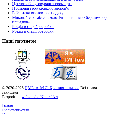
Центри обслуговування громадян
Промоція громадського здоров'я
Бібліотека висловлює подяку
Миколаївські міські екологічні читання «Збережемо для
нащадків»
Розділ в стадії розробки
Розділ в стадії розробки
Наші партнери
© 2020-2026
ЦМБ ім. М.Л. Кропивницького
Всі права
захищені
Розробник
web-studio NaturalArt
Головна
Бібліотеки-філії