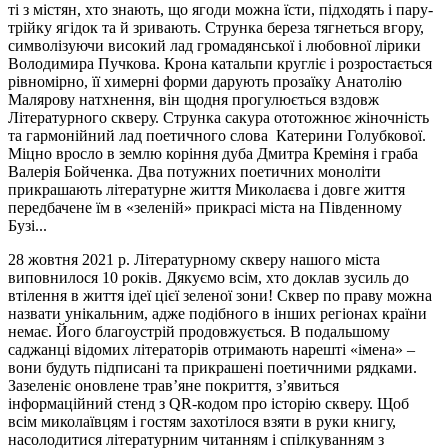
ті з містян, хто знають, що ягоди можна їсти, підходять і пару-
трійку ягідок та й зривають. Струнка береза тягнеться ​​вгору,
символізуючи високий лад громадянської і любовної лірики
Володимира Пучкова. Крона катальпи кругліє і розростається
рівномірно, її химерні форми дарують прозаїку Анатолію
Малярову натхнення, він щодня прогулюється вздовж
Літературного скверу. Струнка сакура ототожнює жіночність
та гармонійний лад поетичного слова Катерини Голубкової.
Міцно вросло в землю коріння дуба Дмитра Креміня і граба
Валерія Бойченка. Два потужних поетичних моноліти
прикрашають літературне життя Миколаєва і довге життя
передбачене ​​їм в «зеленій» прикрасі міста на Південному
Бузі...
28 жовтня 2021 р. Літературному скверу нашого міста
виповнилося 10 років. Дякуємо всім, хто доклав зусиль до
втілення в життя ідеї цієї зеленої зони! Сквер по праву можна
назвати унікальним, адже подібного в інших регіонах країни
немає. Його благоустрій продовжується. В подальшому
саджанці відомих літераторів отримають нарешті «імена» –
вони будуть підписані та прикрашені поетичними рядками.
Зазеленіє оновлене трав’яне покриття, з’явиться
інформаційний стенд з QR-кодом про історію скверу. Щоб
всім миколаївцям і гостям захотілося взяти в руки книгу,
насолодитися літературним читанням і спілкуванням з