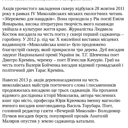
Акція урочистого закладення скверу відбулася 28 жовтня 2011
року в рамках IV Миколаївських міських екологічних читань
«Збережемо для нащадків». Вона проходила у Рік поезії Еміля
Январьова, висока літературна творчість якого назавжди
увійшла в культурне життя краю. Журналістка Людмила
Костюк висадила на честь поета у сквері перший саджанець –
горобину. У 2012 р. під час X ювілейної виставки місцевих
видавництв «Миколаївська книга» було продовжено
благоустрій скверу, який прикрасили три дерева. Дуб висадив
лауреат Національної премії України ім. Т.Г. Шевченка поет
Дмитро Кремінь, черемху – поет В'ячеслав Качурін. Граб на
честь поета Валерія Бойченка висадив відомий громадський і
політичний діяч Тарас Кремінь.
Навесні 2013 р. акція деревонасадження на честь
миколаївських майстрів поетичного слова і письменників
продовжилась висадкою ще трьох саджанців. На прохання
відомого дослідника історії Миколаєва, автора численних
книг про місто, професора Юрія Крючкова іменну магнолію
вченого висадив книговидавець Василь Торубара. Поет,
головний редактор газети «Вечерній Миколаїв» Володимир
Пучков висадив березу, популярний прозаїк Анатолій
Маляров опустив у землю саджанець катальпи.