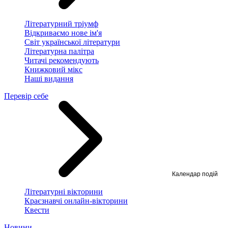
Літературний тріумф
Відкриваємо нове ім'я
Світ української літератури
Літературна палітра
Читачі рекомендують
Книжковий мікс
Наші видання
Перевір себе
Календар подій
Літературні вікторини
Краєзнавчі онлайн-вікторини
Квести
Новини