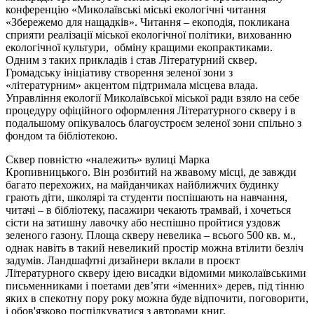
конференцію «Миколаївські міські екологічні читання
«Збережемо для нащадків». Читання – екоподія, покликана
сприяти реалізації міської екологічної політики, вихованню
екологічної культури, обміну кращими екопрактиками.
Одним з таких прикладів і став Літературний сквер.
Громадську ініціативу створення зеленої зони з
«літературним» акцентом підтримала місцева влада.
Управління екології Миколаївської міської ради взяло на себе
процедуру офіційного оформлення Літературного скверу і в
подальшому опікувалось благоустроєм зеленої зони спільно з
фондом та бібліотекою.
Сквер повністю «належить» вулиці Марка
Кропивницького. Він розбитий на жвавому місці, де завжди
багато перехожих, на майданчиках найближчих будинку
грають діти, школярі та студенти поспішають на навчання,
читачі – в бібліотеку, пасажири чекають трамвай, і хочеться
сісти на затишну лавочку або неспішно пройтися уздовж
зеленого газону. Площа скверу невелика – всього 500 кв. м.,
однак навіть в такий невеликий простір можна втілити безліч
задумів. Ландшафтні дизайнери вклали в проєкт
Літературного скверу ідею висадки відомими миколаївськими
письменниками і поетами дев’яти «іменних» дерев, під тінню
яких в спекотну пору року можна буде відпочити, поговорити,
і обов'язково поспілкуватися з авторами книг.