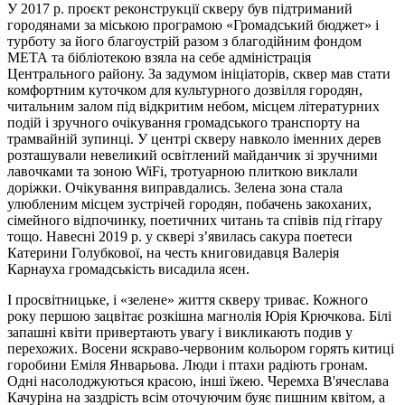
У 2017 р. проєкт реконструкції скверу був підтриманий
городянами за міською програмою «Громадський бюджет» і
турботу за його благоустрій разом з благодійним фондом
МЕТА та бібліотекою взяла на себе адміністрація
Центрального району. За задумом ініціаторів, сквер мав стати
комфортним куточком для культурного дозвілля городян,
читальним залом під відкритим небом, місцем літературних
подій і зручного очікування громадського транспорту на
трамвайній зупинці. У центрі скверу навколо іменних дерев
розташували невеликий освітлений майданчик зі зручними
лавочками та зоною WiFi, тротуарною плиткою виклали
доріжки. Очікування виправдались. Зелена зона стала
улюбленим місцем зустрічей городян, побачень закоханих,
сімейного відпочинку, поетичних читань та співів під гітару
тощо. Навесні 2019 р. у сквері з’явилась сакура поетеси
Катерини Голубкової, на честь книговидавця Валерія
Карнауха громадськість висадила ясен.
І просвітницьке, і «зелене» життя скверу триває. Кожного
року першою зацвітає розкішна магнолія Юрія Крючкова. Білі
запашні квіти привертають увагу і викликають подив у
перехожих. Восени яскраво-червоним кольором горять китиці
горобини Еміля Январьова. Люди і птахи радіють гронам.
Одні насолоджуються красою, інші їжею. Черемха В'ячеслава
Качуріна на заздрість всім оточуючим буяє пишним квітом, а