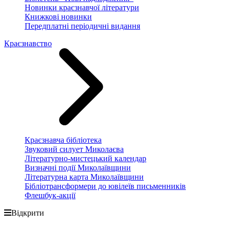
Новинки краєзнавчої літератури
Книжкові новинки
Передплатні періодичні видання
Краєзнавство
Краєзнавча бібліотека
Звуковий силует Миколаєва
Літературно-мистецький календар
Визначні події Миколаївщини
Літературна карта Миколаївщини
Бібліотрансформери до ювілеїв письменників
Флешбук-акції
Відкрити