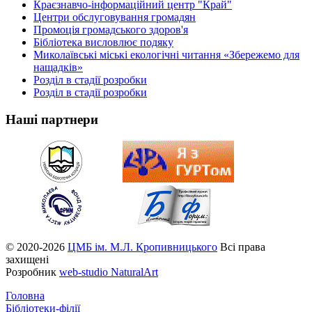
Краєзнавчо-інформаційний центр "Край"
Центри обслуговування громадян
Промоція громадського здоров'я
Бібліотека висловлює подяку
Миколаївські міські екологічні читання «Збережемо для
нащадків»
Розділ в стадії розробки
Розділ в стадії розробки
Наші партнери
© 2020-2026
ЦМБ ім. М.Л. Кропивницького
Всі права
захищені
Розробник
web-studio NaturalArt
Головна
Бібліотеки-філії