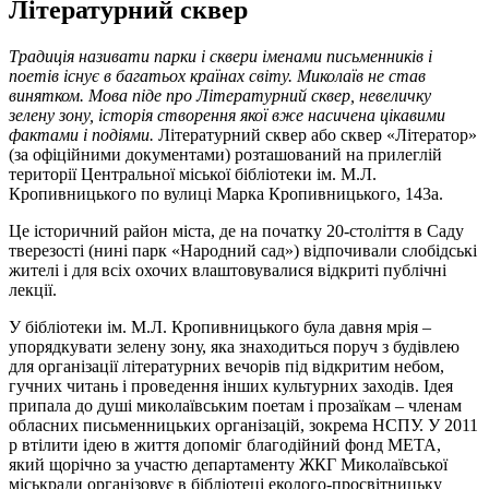
Літературний сквер
Традиція називати парки і сквери іменами письменників і
поетів існує в багатьох країнах світу. Миколаїв не став
винятком. Мова піде про Літературний сквер, невеличку
зелену зону, історія створення якої вже насичена цікавими
фактами і подіями.
Літературний сквер або сквер «Літератор»
(за офіційними документами) розташований на прилеглій
території Центральної міської бібліотеки ім. М.Л.
Кропивницького по вулиці Марка Кропивницького, 143а.
Це історичний район міста, де на початку 20-століття в Саду
тверезості (нині парк «Народний сад») відпочивали слобідські
жителі і для всіх охочих влаштовувалися відкриті публічні
лекції.
У бібліотеки ім. М.Л. Кропивницького була давня мрія –
упорядкувати зелену зону, яка знаходиться поруч з будівлею
для організації літературних вечорів під відкритим небом,
гучних читань і проведення інших культурних заходів. Ідея
припала до душі миколаївським поетам і прозаїкам – членам
обласних письменницьких організацій, зокрема НСПУ. У 2011
р втілити ідею в життя допоміг благодійний фонд МЕТА,
який щорічно за участю департаменту ЖКГ Миколаївської
міськради організовує в бібліотеці еколого-просвітницьку