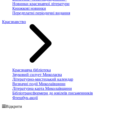
Новинки краєзнавчої літератури
Книжкові новинки
Передплатні періодичні видання
Краєзнавство
Краєзнавча бібліотека
Звуковий силует Миколаєва
Літературно-мистецький календар
Визначні події Миколаївщини
Літературна карта Миколаївщини
Бібліотрансформери до ювілеїв письменників
Флешбук-акції
Відкрити