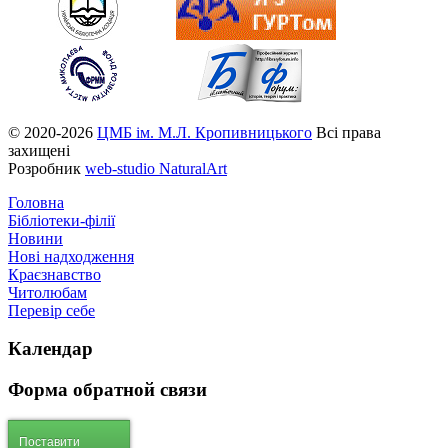
© 2020-2026
ЦМБ ім. М.Л. Кропивницького
Всі права
захищені
Розробник
web-studio NaturalArt
Головна
Бібліотеки-філії
Новини
Нові надходження
Краєзнавство
Читолюбам
Перевір себе
Календар
Форма
обратной связи
Поставити