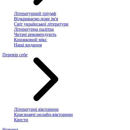
Літературний тріумф
Відкриваємо нове ім'я
Світ української літератури
Літературна палітра
Читачі рекомендують
Книжковий мікс
Наші видання
Перевір себе
Літературні вікторини
Краєзнавчі онлайн-вікторини
Квести
Новини