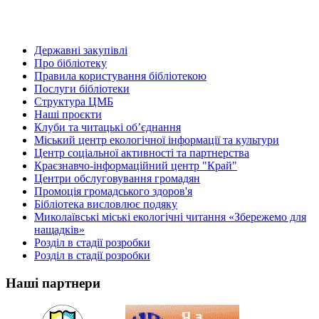
Державні закупівлі
Про бібліотеку
Правила користування бібліотекою
Послуги бібліотеки
Структура ЦМБ
Наші проєкти
Клуби та читацькі об’єднання
Міський центр екологічної інформації та культури
Центр соціальної активності та партнерства
Краєзнавчо-інформаційний центр "Край"
Центри обслуговування громадян
Промоція громадського здоров'я
Бібліотека висловлює подяку
Миколаївські міські екологічні читання «Збережемо для
нащадків»
Розділ в стадії розробки
Розділ в стадії розробки
Наші партнери