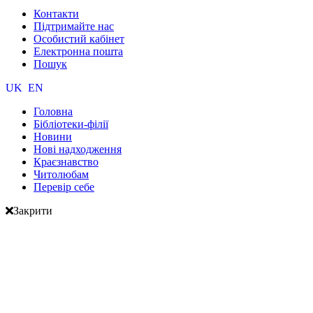
Контакти
Підтримайте нас
Особистий кабінет
Електронна пошта
Пошук
UK
EN
Головна
Бібліотеки-філії
Новини
Нові надходження
Краєзнавство
Читолюбам
Перевір себе
Закрити