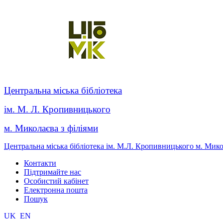
Центральна міська бібліотека
ім. М. Л. Кропивницького
м. Миколаєва з філіями
Центральна міська бібліотека ім. М.Л. Кропивницького м. Мик
Контакти
Підтримайте нас
Особистий кабінет
Електронна пошта
Пошук
UK
EN