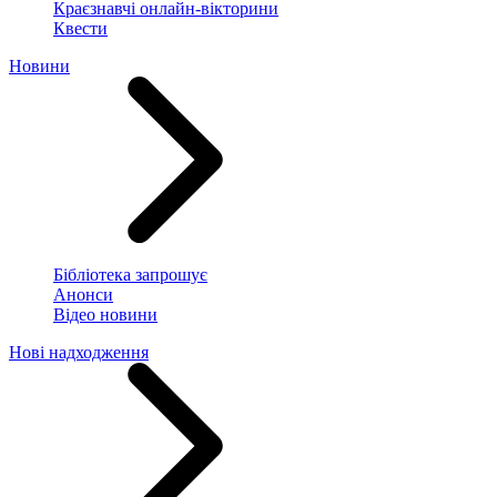
Краєзнавчі онлайн-вікторини
Квести
Новини
Бібліотека запрошує
Анонси
Відео новини
Нові надходження