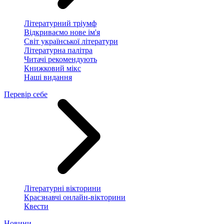
Літературний тріумф
Відкриваємо нове ім'я
Світ української літератури
Літературна палітра
Читачі рекомендують
Книжковий мікс
Наші видання
Перевір себе
Літературні вікторини
Краєзнавчі онлайн-вікторини
Квести
Новини