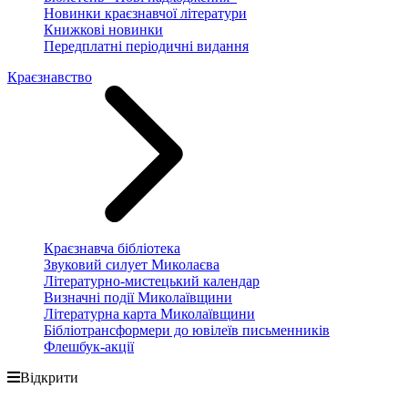
Новинки краєзнавчої літератури
Книжкові новинки
Передплатні періодичні видання
Краєзнавство
Краєзнавча бібліотека
Звуковий силует Миколаєва
Літературно-мистецький календар
Визначні події Миколаївщини
Літературна карта Миколаївщини
Бібліотрансформери до ювілеїв письменників
Флешбук-акції
Відкрити