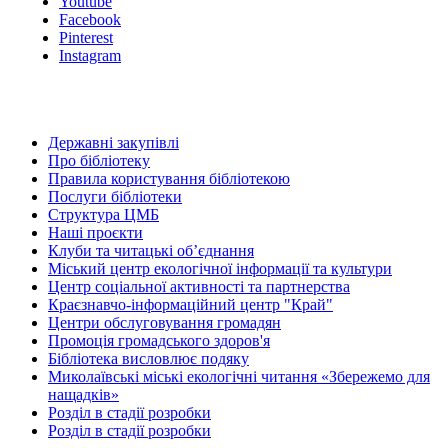
Youtube
Facebook
Pinterest
Instagram
Державні закупівлі
Про бібліотеку
Правила користування бібліотекою
Послуги бібліотеки
Структура ЦМБ
Наші проєкти
Клуби та читацькі об’єднання
Міський центр екологічної інформації та культури
Центр соціальної активності та партнерства
Краєзнавчо-інформаційний центр "Край"
Центри обслуговування громадян
Промоція громадського здоров'я
Бібліотека висловлює подяку
Миколаївські міські екологічні читання «Збережемо для
нащадків»
Розділ в стадії розробки
Розділ в стадії розробки