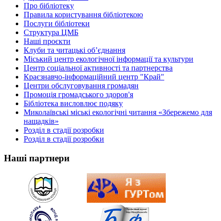
Про бібліотеку
Правила користування бібліотекою
Послуги бібліотеки
Структура ЦМБ
Наші проєкти
Клуби та читацькі об’єднання
Міський центр екологічної інформації та культури
Центр соціальної активності та партнерства
Краєзнавчо-інформаційний центр "Край"
Центри обслуговування громадян
Промоція громадського здоров'я
Бібліотека висловлює подяку
Миколаївські міські екологічні читання «Збережемо для
нащадків»
Розділ в стадії розробки
Розділ в стадії розробки
Наші партнери