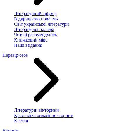
Літературний тріумф
Відкриваємо нове ім'я
Світ української літератури
Літературна палітра
Читачі рекомендують
Книжковий мікс
Наші видання
Перевір себе
Літературні вікторини
Краєзнавчі онлайн-вікторини
Квести
Новини