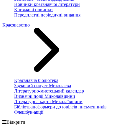
Новинки краєзнавчої літератури
Книжкові новинки
Передплатні періодичні видання
Краєзнавство
Краєзнавча бібліотека
Звуковий силует Миколаєва
Літературно-мистецький календар
Визначні події Миколаївщини
Літературна карта Миколаївщини
Бібліотрансформери до ювілеїв письменників
Флешбук-акції
Відкрити