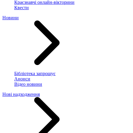
Краєзнавчі онлайн-вікторини
Квести
Новини
Бібліотека запрошує
Анонси
Відео новини
Нові надходження