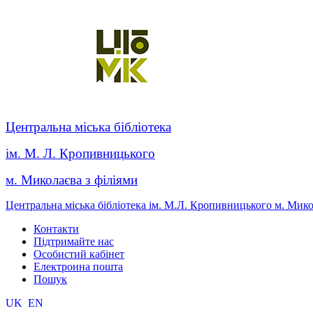
Центральна міська бібліотека
ім. М. Л. Кропивницького
м. Миколаєва з філіями
Центральна міська бібліотека ім. М.Л. Кропивницького м. Мик
Контакти
Підтримайте нас
Особистий кабінет
Електронна пошта
Пошук
UK
EN