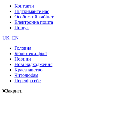
Контакти
Підтримайте нас
Особистий кабінет
Електронна пошта
Пошук
UK
EN
Головна
Бібліотеки-філії
Новини
Нові надходження
Краєзнавство
Читолюбам
Перевір себе
Закрити