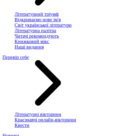
Літературний тріумф
Відкриваємо нове ім'я
Світ української літератури
Літературна палітра
Читачі рекомендують
Книжковий мікс
Наші видання
Перевір себе
Літературні вікторини
Краєзнавчі онлайн-вікторини
Квести
Новини