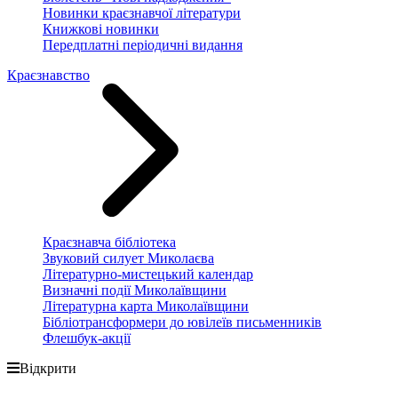
Новинки краєзнавчої літератури
Книжкові новинки
Передплатні періодичні видання
Краєзнавство
Краєзнавча бібліотека
Звуковий силует Миколаєва
Літературно-мистецький календар
Визначні події Миколаївщини
Літературна карта Миколаївщини
Бібліотрансформери до ювілеїв письменників
Флешбук-акції
Відкрити