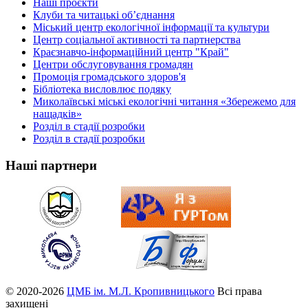
Наші проєкти
Клуби та читацькі об’єднання
Міський центр екологічної інформації та культури
Центр соціальної активності та партнерства
Краєзнавчо-інформаційний центр "Край"
Центри обслуговування громадян
Промоція громадського здоров'я
Бібліотека висловлює подяку
Миколаївські міські екологічні читання «Збережемо для
нащадків»
Розділ в стадії розробки
Розділ в стадії розробки
Наші партнери
© 2020-2026
ЦМБ ім. М.Л. Кропивницького
Всі права
захищені