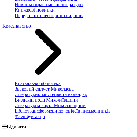
Новинки краєзнавчої літератури
Книжкові новинки
Передплатні періодичні видання
Краєзнавство
Краєзнавча бібліотека
Звуковий силует Миколаєва
Літературно-мистецький календар
Визначні події Миколаївщини
Літературна карта Миколаївщини
Бібліотрансформери до ювілеїв письменників
Флешбук-акції
Відкрити