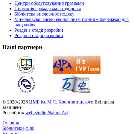
Центри обслуговування громадян
Промоція громадського здоров'я
Бібліотека висловлює подяку
Миколаївські міські екологічні читання «Збережемо для
нащадків»
Розділ в стадії розробки
Розділ в стадії розробки
Наші партнери
© 2020-2026
ЦМБ ім. М.Л. Кропивницького
Всі права
захищені
Розробник
web-studio NaturalArt
Головна
Бібліотеки-філії
Новини