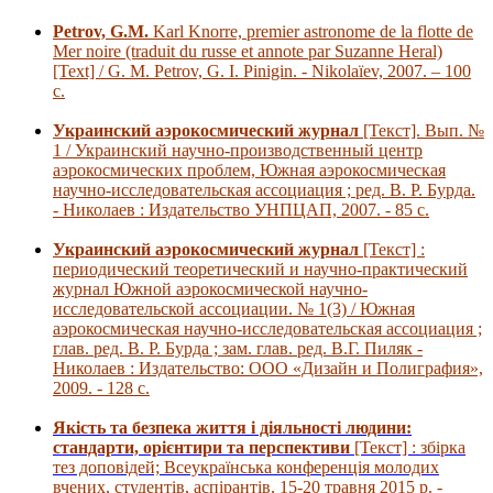
Petrov, G.M.
Karl Knorre, premier astronome de la flotte de
Mer noire (traduit du russe et annote par Suzanne Heral)
[Text] / G. M. Petrov, G. I. Pinigin. - Nikolaїev, 2007. – 100
с.
Украинский аэрокосмический журнал
[Текст]. Вып. №
1 / Украинский научно-производственный центр
аэрокосмических проблем, Южная аэрокосмическая
научно-исследовательская ассоциация ; ред. В. Р. Бурда.
- Николаев : Издательство УНПЦАП, 2007. - 85 с.
Украинский аэрокосмический журнал
[Текст] :
периодический теоретический и научно-практический
журнал Южной аэрокосмической научно-
исследовательской ассоциации. № 1(3) / Южная
аэрокосмическая научно-исследовательская ассоциация ;
глав. ред. В. Р. Бурда ; зам. глав. ред. В.Г. Пиляк -
Николаев : Издательство: ООО «Дизайн и Полиграфия»,
2009. - 128 с.
Якість та безпека життя і діяльності людини:
стандарти, орієнтири та перспективи
[Текст] : збірка
тез доповідей; Всеукраїнська конференція молодих
вчених, студентів, аспірантів, 15-20 травня 2015 р. -