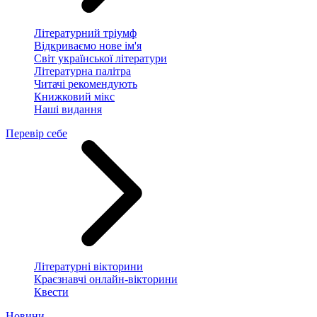
Літературний тріумф
Відкриваємо нове ім'я
Світ української літератури
Літературна палітра
Читачі рекомендують
Книжковий мікс
Наші видання
Перевір себе
Літературні вікторини
Краєзнавчі онлайн-вікторини
Квести
Новини