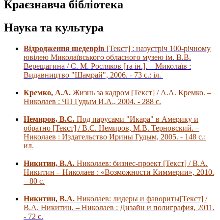
Краєзнавча бібліотека
Наука та культура
Відродження шедеврів
[Текст] : назустріч 100-річному
ювілею Миколаївського обласного музею ім. В.В.
Верещагина / С. М. Росляков [та ін.]. – Миколаїв :
Видавництво "Шамрай", 2006. - 73 с.: іл.
Кремко, А.А.
Жизнь за кадром [Текст] / А.А. Кремко. –
Николаев : ЧП Гудым И.А., 2004. - 288 с.
Немиров, В.С.
Под парусами "Икара" в Америку и
обратно [Текст] / В.С. Немиров, М.В. Терновский. –
Николаев : Издательство Ирины Гудым, 2005. - 148 с.:
ил.
Никитин, В.А.
Николаев: бизнес-проект [Текст] / В.А.
Никитин – Николаев : «Возможности Киммерии», 2010.
– 80 с.
Никитин, В.А.
Николаев: лидеры и фавориты[Текст] /
В.А. Никитин. – Николаев : Дизайн и полиграфия, 2011.
- 72 с.