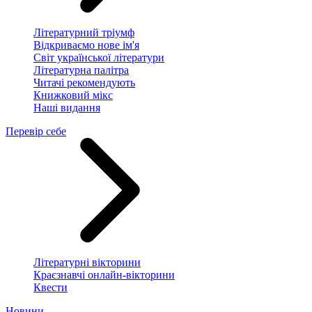
Літературний тріумф
Відкриваємо нове ім'я
Світ української літератури
Літературна палітра
Читачі рекомендують
Книжковий мікс
Наші видання
Перевір себе
Літературні вікторини
Краєзнавчі онлайн-вікторини
Квести
Новини