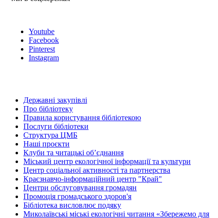
Youtube
Facebook
Pinterest
Instagram
Державні закупівлі
Про бібліотеку
Правила користування бібліотекою
Послуги бібліотеки
Структура ЦМБ
Наші проєкти
Клуби та читацькі об’єднання
Міський центр екологічної інформації та культури
Центр соціальної активності та партнерства
Краєзнавчо-інформаційний центр "Край"
Центри обслуговування громадян
Промоція громадського здоров'я
Бібліотека висловлює подяку
Миколаївські міські екологічні читання «Збережемо для