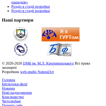
нащадків»
Розділ в стадії розробки
Розділ в стадії розробки
Наші партнери
© 2020-2026
ЦМБ ім. М.Л. Кропивницького
Всі права
захищені
Розробник
web-studio NaturalArt
Головна
Бібліотеки-філії
Новини
Нові надходження
Краєзнавство
Читолюбам
Перевір себе