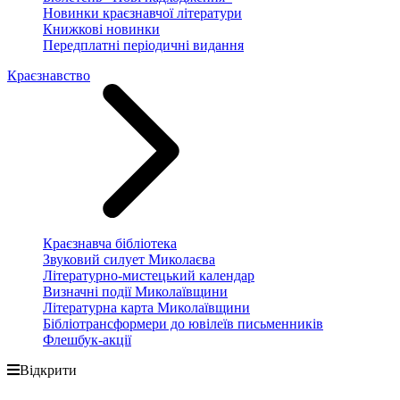
Новинки краєзнавчої літератури
Книжкові новинки
Передплатні періодичні видання
Краєзнавство
Краєзнавча бібліотека
Звуковий силует Миколаєва
Літературно-мистецький календар
Визначні події Миколаївщини
Літературна карта Миколаївщини
Бібліотрансформери до ювілеїв письменників
Флешбук-акції
Відкрити