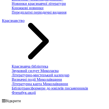
Новинки краєзнавчої літератури
Книжкові новинки
Передплатні періодичні видання
Краєзнавство
Краєзнавча бібліотека
Звуковий силует Миколаєва
Літературно-мистецький календар
Визначні події Миколаївщини
Літературна карта Миколаївщини
Бібліотрансформери до ювілеїв письменників
Флешбук-акції
Відкрити