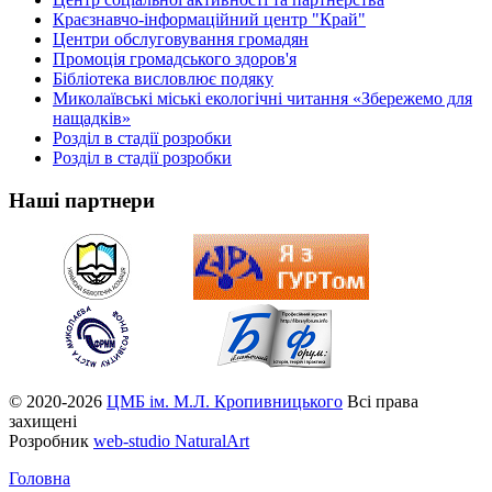
Краєзнавчо-інформаційний центр "Край"
Центри обслуговування громадян
Промоція громадського здоров'я
Бібліотека висловлює подяку
Миколаївські міські екологічні читання «Збережемо для
нащадків»
Розділ в стадії розробки
Розділ в стадії розробки
Наші партнери
© 2020-2026
ЦМБ ім. М.Л. Кропивницького
Всі права
захищені
Розробник
web-studio NaturalArt
Головна