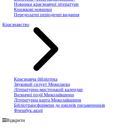
Новинки краєзнавчої літератури
Книжкові новинки
Передплатні періодичні видання
Краєзнавство
Краєзнавча бібліотека
Звуковий силует Миколаєва
Літературно-мистецький календар
Визначні події Миколаївщини
Літературна карта Миколаївщини
Бібліотрансформери до ювілеїв письменників
Флешбук-акції
Відкрити