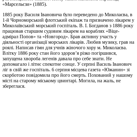
«Марсельєзи» (1885).
1885 року Василя Івановича було переведено до Миколаєва, в
1-й Чорноморський флотський екіпаж та призначено лікарем у
Миколаївський морський госпіталь. В. І. Богданов з 1886 року
працював старшим судовим лікарем на кораблях «Віце-
адмірал Попов» та «Новгород». Брав активну участь у
діяльності організації морських лікарів. Любив музику, грав на
роялі. Написав гімн для учнів жіночого хору м. Миколаєва.
Влітку 1886 року стан його здоров’я різко погіршився,
запущена хвороба легенів давала про себе знати. Не
допомагало і літнє спекотне сонце. У серпні Василь Іванович
ліг в свій же госпіталь. 6 серпня місцева газета «Южанин» зі
скорботою повідомила про його смерть. Похований у нашому
місті на старому міському цвинтарі. Могила, на жаль, не
збереглася.