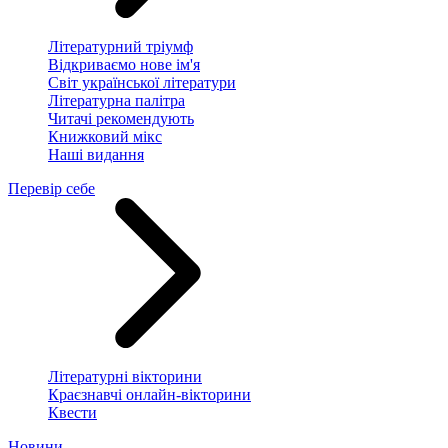
Літературний тріумф
Відкриваємо нове ім'я
Світ української літератури
Літературна палітра
Читачі рекомендують
Книжковий мікс
Наші видання
Перевір себе
Літературні вікторини
Краєзнавчі онлайн-вікторини
Квести
Новини