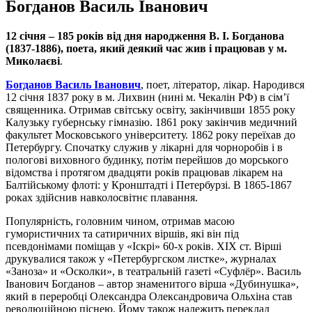
Богданов Василь Іванович
12 січня – 185 років від дня народження В. І. Богданова
(1837-1886), поета, який деякий час жив і працював у м.
Миколаєві
.
Богданов Василь Іванович
, поет, літератор, лікар. Народився
12 січня 1837 року в м. Лихвин (нині м. Чекалін РФ) в сім’ї
священника. Отримав світську освіту, закінчивши 1855 року
Калузьку губернську гімназію. 1861 року закінчив медичний
факультет Московського університету. 1862 року переїхав до
Петербургу. Спочатку служив у лікарні для чорноробів і в
пологові виховного будинку, потім перейшов до морського
відомства і протягом двадцяти років працював лікарем на
Балтійському флоті: у Кронштадті і Петербурзі. В 1865-1867
роках здійснив навколосвітнє плавання.
Популярність, головним чином, отримав масою
гумористичних та сатиричних віршів, які він під
псевдонімами поміщав у «Іскрі» 60-х років. ХІХ ст. Вірші
друкувалися також у «Петербургском листке», журналах
«Заноза» и «Осколки», в театральній газеті «Суфлёр». Василь
Іванович Богданов – автор знаменитого вірша «Дубинушка»,
який в переробці Олександра Олександровича Ольхіна став
революційною піснею. Йому також належить переклад