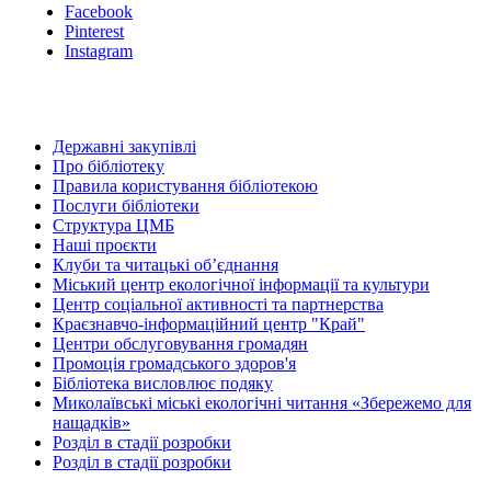
Facebook
Pinterest
Instagram
Державні закупівлі
Про бібліотеку
Правила користування бібліотекою
Послуги бібліотеки
Структура ЦМБ
Наші проєкти
Клуби та читацькі об’єднання
Міський центр екологічної інформації та культури
Центр соціальної активності та партнерства
Краєзнавчо-інформаційний центр "Край"
Центри обслуговування громадян
Промоція громадського здоров'я
Бібліотека висловлює подяку
Миколаївські міські екологічні читання «Збережемо для
нащадків»
Розділ в стадії розробки
Розділ в стадії розробки