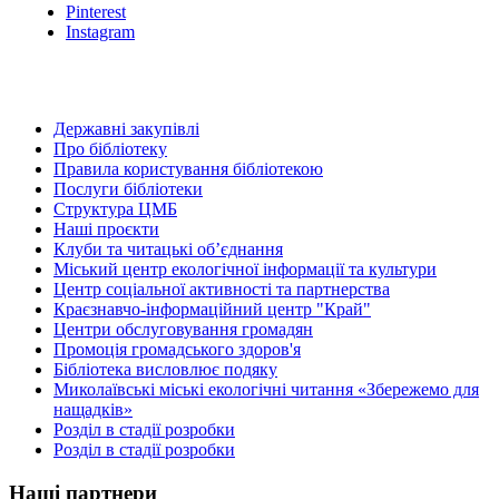
Pinterest
Instagram
Державні закупівлі
Про бібліотеку
Правила користування бібліотекою
Послуги бібліотеки
Структура ЦМБ
Наші проєкти
Клуби та читацькі об’єднання
Міський центр екологічної інформації та культури
Центр соціальної активності та партнерства
Краєзнавчо-інформаційний центр "Край"
Центри обслуговування громадян
Промоція громадського здоров'я
Бібліотека висловлює подяку
Миколаївські міські екологічні читання «Збережемо для
нащадків»
Розділ в стадії розробки
Розділ в стадії розробки
Наші партнери