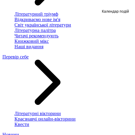
Календар подій
Літературний тріумф
Відкриваємо нове ім'я
Світ української літератури
Літературна палітра
Читачі рекомендують
Книжковий мікс
Наші видання
Перевір себе
Літературні вікторини
Краєзнавчі онлайн-вікторини
Квести
Новини