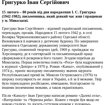
Григурко Іван Сергійович
15 лютого – 80 років від дня народження І. С. Григурка
(1942-1982), письменника, який деякий час жив і працював
у м. Миколаєві.
Григурко Іван Сергійович – відомий український письменник,
перекладач, прозаїк. Народився 15 лютого 1942 р. в селі
Волярка Червоноокнянського району Одеської області.
Виховувався іі навчався у дитячому будинку. По завершенні
навчання в Одеському державному університеті Іван
Григурко, сповнений творчих ідей, 1969 р. приїжджає на
Херсонщину, де в газетярській та письменницькій праці
сформувався й розкрився його талант. Згодом переїхав до
Миколаєва. Перша невеличка повість «Роса» була надрукована
в журналі «Дніпро» в 1970 р. Роман «Канал», опублікований у
1974 р., приніс молодому письменнику звання лауреата
Республіканської премії ім. Миколи Островського (1976) та
широку популярність не лише в Україні, а й за її межами. Твір
було перекладено російською, німецькою, болгарською та
іншими іноземними мовами, а також екранізовано.
Після «Каналу» Іван Григурко написав романи «Далекі села»,
«Ватерлінія» та «Червона риба». Кожен з творів був якщо не
новою стадією, то досить суттєвим кроком у художньо-