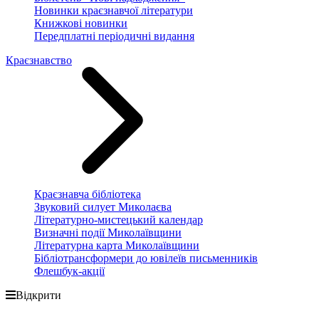
Новинки краєзнавчої літератури
Книжкові новинки
Передплатні періодичні видання
Краєзнавство
Краєзнавча бібліотека
Звуковий силует Миколаєва
Літературно-мистецький календар
Визначні події Миколаївщини
Літературна карта Миколаївщини
Бібліотрансформери до ювілеїв письменників
Флешбук-акції
Відкрити