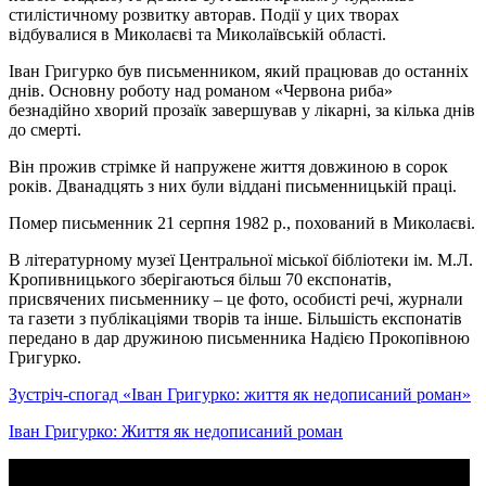
стилістичному розвитку авторав. Події у цих творах
відбувалися в Миколаєві та Миколаївській області.
Іван Григурко був письменником, який працював до останніх
днів. Основну роботу над романом «Червона риба»
безнадійно хворий прозаїк завершував у лікарні, за кілька днів
до смерті.
Він прожив стрімке й напружене життя довжиною в сорок
років. Дванадцять з них були віддані письменницькій праці.
Помер письменник 21 серпня 1982 р., похований в Миколаєві.
В літературному музеї Центральної міської бібліотеки ім. М.Л.
Кропивницького зберігаються більш 70 експонатів,
присвячених письменнику – це фото, особисті речі, журнали
та газети з публікаціями творів та інше. Більшість експонатів
передано в дар дружиною письменника Надією Прокопівною
Григурко.
Зустріч-спогад «Іван Григурко: життя як недописаний роман»
Iван Григурко: Життя як недописаний роман