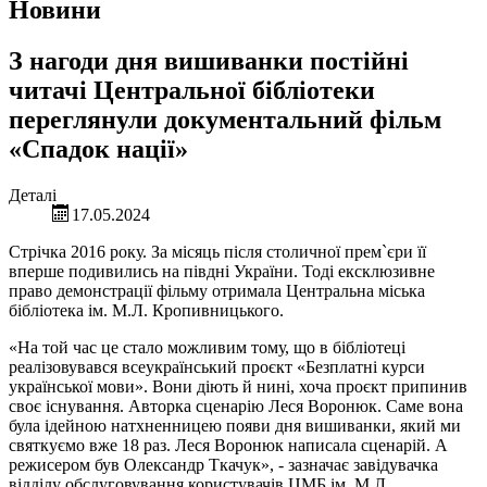
Новини
З нагоди дня вишиванки постійні
читачі Центральної бібліотеки
переглянули документальний фільм
«Спадок нації»
Деталі
17.05.2024
Стрічка 2016 року. За місяць після столичної прем`єри її
вперше подивились на півдні України. Тоді ексклюзивне
право демонстрації фільму отримала Центральна міська
бібліотека ім. М.Л. Кропивницького.
«На той час це стало можливим тому, що в бібліотеці
реалізовувався всеукраїнський проєкт «Безплатні курси
української мови». Вони діють й нині, хоча проєкт припинив
своє існування. Авторка сценарію Леся Воронюк. Саме вона
була ідейною натхненницею появи дня вишиванки, який ми
святкуємо вже 18 раз. Леся Воронюк написала сценарій. А
режисером був Олександр Ткачук», - зазначає завідувачка
відділу обслуговування користувачів ЦМБ ім. М.Л.