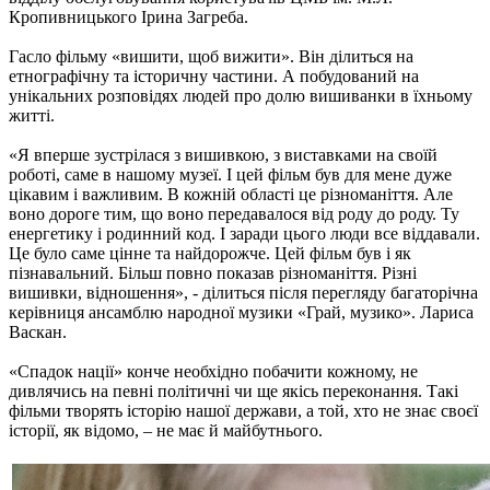
Кропивницького Ірина Загреба.
Гасло фільму «вишити, щоб вижити». Він ділиться на
етнографічну та історичну частини. А побудований на
унікальних розповідях людей про долю вишиванки в їхньому
житті.
«Я вперше зустрілася з вишивкою, з виставками на своїй
роботі, саме в нашому музеї. І цей фільм був для мене дуже
цікавим і важливим. В кожній області це різноманіття. Але
воно дороге тим, що воно передавалося від роду до роду. Ту
енергетику і родинний код. І заради цього люди все віддавали.
Це було саме цінне та найдорожче. Цей фільм був і як
пізнавальний. Більш повно показав різноманіття. Різні
вишивки, відношення», - ділиться після перегляду багаторічна
керівниця ансамблю народної музики «Грай, музико». Лариса
Васкан.
«Спадок нації» конче необхідно побачити кожному, не
дивлячись на певні політичні чи ще якісь переконання. Такі
фільми творять історію нашої держави, а той, хто не знає своєї
історії, як відомо, – не має й майбутнього.