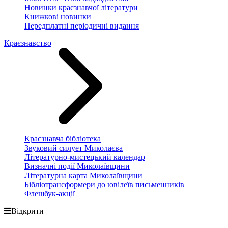
Новинки краєзнавчої літератури
Книжкові новинки
Передплатні періодичні видання
Краєзнавство
Краєзнавча бібліотека
Звуковий силует Миколаєва
Літературно-мистецький календар
Визначні події Миколаївщини
Літературна карта Миколаївщини
Бібліотрансформери до ювілеїв письменників
Флешбук-акції
Відкрити