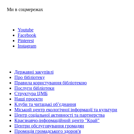
Ми в соцмережах
Youtube
Facebook
Pinterest
Instagram
Державні закупівлі
Про бібліотеку
Правила користування бібліотекою
Послуги бібліотеки
Структура ЦМБ
Наші проєкти
Клуби та читацькі об’єднання
Міський центр екологічної інформації та культури
Центр соціальної активності та партнерства
Краєзнавчо-інформаційний центр "Край"
Центри обслуговування громадян
Промоція громадського здоров'я