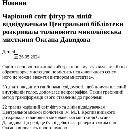
Новини
Чарівний світ фігур та ліній
відвідувачкам Центральної бібліотеки
розкривала талановита миколаївська
мисткиня Оксана Давидова
Деталі
26.05.2024
Один з основоположників абстракціонізму зауважував: «Якщо
образотворче мистецтво не містить психологічного сенсу,
його не можна вважати витвором мистецтва».
З`єднати людину з глибинами свідомості, щоб почути власний
внутрішній голос, допомагає нейрографіка. Такий графічний
метод трансформації свого ставлення до проблеми.
22 травня чарівний світ фігур та ліній відвідувачкам
Центральної міської бібліотеки ім. М.Л. Кропивницького
розкривала талановита миколаївська мисткиня Оксана
Давидова. До речі, це був її дебют як тренерки з яким пані
Оксана впоралась просто чудово.