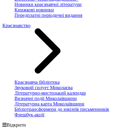
Новинки краєзнавчої літератури
Книжкові новинки
Передплатні періодичні видання
Краєзнавство
Краєзнавча бібліотека
Звуковий силует Миколаєва
Літературно-мистецький календар
Визначні події Миколаївщини
Літературна карта Миколаївщини
Бібліотрансформери до ювілеїв письменників
Флешбук-акції
Відкрити