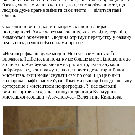
багато, як ось у мене в картині, то це символізує про те, що
людина дуже прагне змінити своє життя», - ділиться пані
Оксана.
Сьогодні новий і цікавий напрям активно набирає
популярності. Адже через малювання, як своєрідну терапію,
знімаються обмеження. Людина отримує перепустку у бажану
реальність до якої всіма силами прагне.
«Нейрографіка це дуже модно. Нею усі займаються. Її
вивчають. І дійсно, від початку це більше мало відношення до
арттерапії. Але буквально вже з рік митці, які опанували
нейрографіку, вони кажуть, що це просто дуже гарний вид
мистецтва, який може існувати сам по собі. Що це більш
кольорова графіка може бути. Тому ми сьогодні поєднали таку
арттерапію з мистецтвом нейрографіки. У нас сьогодні
вийшов артрелакс», - наголошує керівниця Культурно-
мистецької асоціації «Арт-спокуса» Валентина Кривцова.