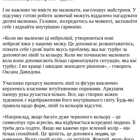
І не важливо чи вмієте ви малювати, наголошує майстриня. У
підсумку готові роботи зазвичай можуть віддалено нагадувати
дитячі малюнки. Головне, зосередитись на моменті, заспокоїти
себе і віднайти внутрішню гармонію.
«Коли ми малюємо ці нейролінії, утворюються нові
нейрозв`язки у нашому мозку. Це допомагає розвантажитись,
пізнати себе і розв`язати якусь проблему, яка вас турбує за
допомогою ліній та кольору. Коли ми починаємо малювати
кола вони допомагають більш гармонізувати ситуацію, яка вас
турбує. І ви краще і швидше знаходите рішення», - говорить
Оксана Давидова.
Учасники процесу малюють лінії та фігури виключно
керуючись власними інтуїтивними поривами. Аркушем
паперу рука рухається вільно. Все, що створює кожен
художник є відображенням його внутрішнього світу. Будь-які
правила щодо форм, ліній та кольорів відсутні.
«Наприклад, якщо багато дуже червоного кольору – це
символізує про агресію, яка відбувається всередині людини. Її
треба десь подіти. Якщо ми кажемо про зелений колір – він
більш спокійний. Це зрілість, це допомога людям, це
навчання. Якщо синій колір – це інтуїція. Жовтий, якщо його