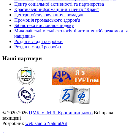
Центр соціальної активності та партнерства
Краєзнавчо-інформаційний центр "Край"
Центри обслуговування громадян
Промоція громадського здоров'я
Бібліотека висловлює подяку
Миколаївські міські екологічні читання «Збережемо для
нащадків»
Розділ в стадії розробки
Розділ в стадії розробки
Наші партнери
© 2020-2026
ЦМБ ім. М.Л. Кропивницького
Всі права
захищені
Розробник
web-studio NaturalArt