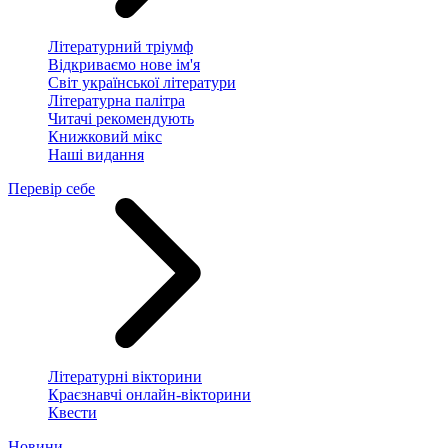
Літературний тріумф
Відкриваємо нове ім'я
Світ української літератури
Літературна палітра
Читачі рекомендують
Книжковий мікс
Наші видання
Перевір себе
Літературні вікторини
Краєзнавчі онлайн-вікторини
Квести
Новини