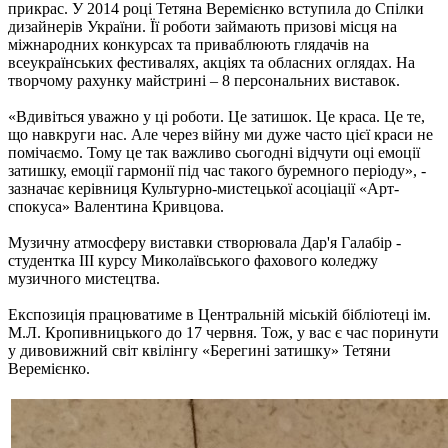
прикрас. У 2014 році Тетяна Веремієнко вступила до Спілки
дизайнерів України. Її роботи займають призові місця на
міжнародних конкурсах та приваблюють глядачів на
всеукраїнських фестивалях, акціях та обласних оглядах. На
творчому рахунку майстрині – 8 персональних виставок.
«Вдивіться уважно у ці роботи. Це затишок. Це краса. Це те,
що навкруги нас. Але через війну ми дуже часто цієї краси не
помічаємо. Тому це так важливо сьогодні відчути оці емоції
затишку, емоції гармонії під час такого буремного періоду», -
зазначає керівниця Культурно-мистецької асоціації «Арт-
спокуса» Валентина Кривцова.
Музичну атмосферу виставки створювала Дар'я Галабір -
студентка ІІІ курсу Миколаївського фахового коледжу
музичного мистецтва.
Експозиція працюватиме в Центральній міській бібліотеці ім.
М.Л. Кропивницького до 17 червня. Тож, у вас є час поринути
у дивовижний світ квілінгу «Берегині затишку» Тетяни
Веремієнко.