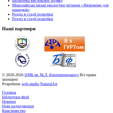
Бібліотека висловлює подяку
Миколаївські міські екологічні читання «Збережемо для
нащадків»
Розділ в стадії розробки
Розділ в стадії розробки
Наші партнери
© 2020-2026
ЦМБ ім. М.Л. Кропивницького
Всі права
захищені
Розробник
web-studio NaturalArt
Головна
Бібліотеки-філії
Новини
Нові надходження
Краєзнавство