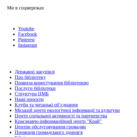
Ми в соцмережах
Youtube
Facebook
Pinterest
Instagram
Державні закупівлі
Про бібліотеку
Правила користування бібліотекою
Послуги бібліотеки
Структура ЦМБ
Наші проєкти
Клуби та читацькі об’єднання
Міський центр екологічної інформації та культури
Центр соціальної активності та партнерства
Краєзнавчо-інформаційний центр "Край"
Центри обслуговування громадян
Промоція громадського здоров'я