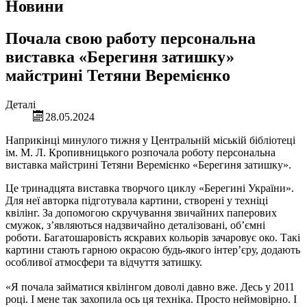
Новини
Почала свою работу персональна
виставка «Берегиня затишку»
майстрині Тетяни Веремієнко
Деталі
28.05.2024
Наприкінці минулого тижня у Центральній міській бібліотеці
ім. М. Л. Кропивницького розпочала роботу персональна
виставка майстрині Тетяни Веремієнко «Берегиня затишку».
Це тринадцята виставка творчого циклу «Берегині України».
Для неї авторка підготувала картини, створені у техніці
квілінг. За допомогою скручування звичайних паперових
смужок, з’являються надзвичайно деталізовані, об’ємні
роботи. Багатошаровість яскравих кольорів зачаровує око. Такі
картини стають гарною окрасою будь-якого інтер’єру, додають
особливої атмосфери та відчуття затишку.
«Я почала займатися квілінгом доволі давно вже. Десь у 2011
році. І мене так захопила ось ця техніка. Просто неймовірно. І