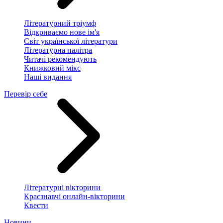
Літературний тріумф
Відкриваємо нове ім'я
Світ української літератури
Літературна палітра
Читачі рекомендують
Книжковий мікс
Наші видання
Перевір себе
Літературні вікторини
Краєзнавчі онлайн-вікторини
Квести
Новини