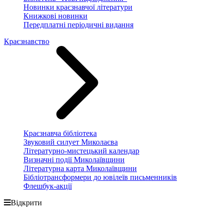
Новинки краєзнавчої літератури
Книжкові новинки
Передплатні періодичні видання
Краєзнавство
Краєзнавча бібліотека
Звуковий силует Миколаєва
Літературно-мистецький календар
Визначні події Миколаївщини
Літературна карта Миколаївщини
Бібліотрансформери до ювілеїв письменників
Флешбук-акції
Відкрити