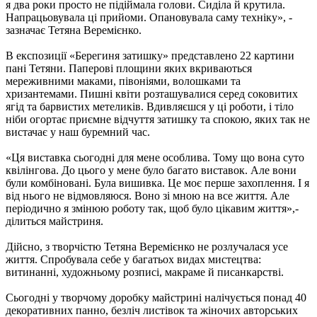
я два роки просто не підіймала голови. Сиділа й крутила.
Напрацьовувала ці прийоми. Опановувала саму техніку», -
зазначає Тетяна Веремієнко.
В експозиції «Берегиня затишку» представлено 22 картини
пані Тетяни. Паперові площини яких вкриваються
мереживними маками, півоніями, волошками та
хризантемами. Пишні квіти розташувалися серед соковитих
ягід та барвистих метеликів. Вдивляєшся у ці роботи, і тіло
ніби огортає приємне відчуття затишку та спокою, яких так не
вистачає у наш буремний час.
«Ця виставка сьогодні для мене особлива. Тому що вона суто
квілінгова. До цього у мене було багато виставок. Але вони
були комбіновані. Була вишивка. Це моє перше захоплення. І я
від нього не відмовляюся. Воно зі мною на все життя. Але
періодично я змінюю роботу так, щоб було цікавим життя»,-
ділиться майстриня.
Дійсно, з творчістю Тетяна Веремієнко не розлучалася усе
життя. Спробувала себе у багатьох видах мистецтва:
витинанні, художньому розписі, макраме й писанкарстві.
Cьогодні у творчому доробку майстрині налічується понад 40
декоративних панно, безліч листівок та жіночих авторських