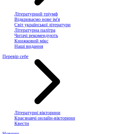
Літературний тріумф
Відкриваємо нове ім'я
Світ української літератури
Літературна палітра
Читачі рекомендують
Книжковий мікс
Наші видання
Перевір себе
Літературні вікторини
Краєзнавчі онлайн-вікторини
Квести
Новини