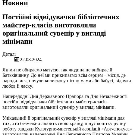
Новини
Постійні відвідувачки бібліотечних
майстер-класів виготовляли
оригінальний сувенір у вигляді
мінімапи
Деталі
22.08.2024
Як ми не обираємо матусю, так людина не вибирає й
Батьківщину. До неї ми прикипаємо всім серцем – місця, де
народилися, почули колискову пісню мами або бабусі, відчули
любов й ласку.
Напередодні Дня Державного Прапора та Дня Незалежності
постійні відвідувачки бібліотечних майстер-класів
виготовляли оригінальний сувенір у вигляді мінімапи.
Унікальний й оригінальний сувенір у вигляді мінімапи для
тих, хто безмежно любить свою країну, цінує копітку ручну
роботу завдяки Культурно-мистецькій асоціації «Арт-спокуса»
виготовляли напередодні Дня Державного Прапора України