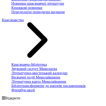
Новинки краєзнавчої літератури
Книжкові новинки
Передплатні періодичні видання
Краєзнавство
Краєзнавча бібліотека
Звуковий силует Миколаєва
Літературно-мистецький календар
Визначні події Миколаївщини
Літературна карта Миколаївщини
Бібліотрансформери до ювілеїв письменників
Флешбук-акції
Відкрити