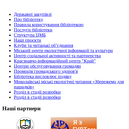
Державні закупівлі
Про бібліотеку
Правила користування бібліотекою
Послуги бібліотеки
Структура ЦМБ
Наші проєкти
Клуби та читацькі об’єднання
Міський центр екологічної інформації та культури
Центр соціальної активності та партнерства
Краєзнавчо-інформаційний центр "Край"
Центри обслуговування громадян
Промоція громадського здоров'я
Бібліотека висловлює подяку
Миколаївські міські екологічні читання «Збережемо для
нащадків»
Розділ в стадії розробки
Розділ в стадії розробки
Наші партнери