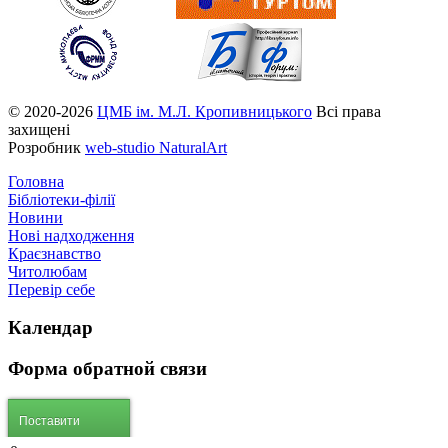
© 2020-2026
ЦМБ ім. М.Л. Кропивницького
Всі права
захищені
Розробник
web-studio NaturalArt
Головна
Бібліотеки-філії
Новини
Нові надходження
Краєзнавство
Читолюбам
Перевір себе
Календар
Форма
обратной связи
Поставити