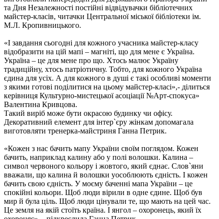
та Дня Незалежності постійні відвідувачки бібліотечних
майстер-класів, читачки Центральної міської бібліотеки ім.
М.Л. Кропивницького.
«І завдання сьогодні для кожного учасника майстер-класу
відобразити на цій мапі – магніті, що для мене є Україна.
Україна – це для мене про що. Хтось малює Україну
традиційну, хтось патріотичну. Тобто, для кожного Україна
єдина для усіх. А для кожного в душі є такі особливі моменти
з якими готові поділитися на цьому майстер-класі»,- ділиться
керівниця Культурно-мистецької асоціації №Арт-спокуса»
Валентина Кривцова.
Такий виріб може бути окрасою будинку чи офісу.
Декоративний елемент для інтер`єру жінкам допомагала
виготовляти тренерка-майстриня Ганна Петрик.
«Кожен з нас бачить мапу України своїм поглядом. Кожен
бачить, наприклад калину або у полі волошки. Калина –
символ червоного кольору і жовтого, який єднає. Слов`яни
вважали, що калина й волошки уособлюють єдність. І кожен
бачить свою єдність. У моєму баченні мапа України – це
спокійні кольори. Щоб люди вірили в одне єдине. Щоб був
мир й була ціль. Щоб люди цінували те, що мають на цей час.
Це земля на якій стоїть країна. І янгол – охоронець, який їх
охороняє», - підкреслила Ганна Петрик.