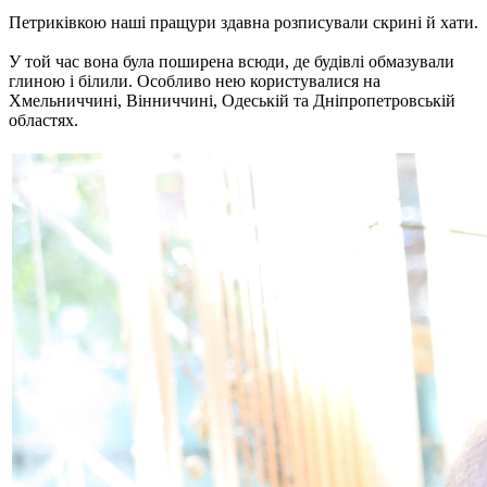
Петриківкою наші пращури здавна розписували скрині й хати.
У той час вона була поширена всюди, де будівлі обмазували
глиною і білили. Особливо нею користувалися на
Хмельниччині, Вінниччині, Одеській та Дніпропетровській
областях.