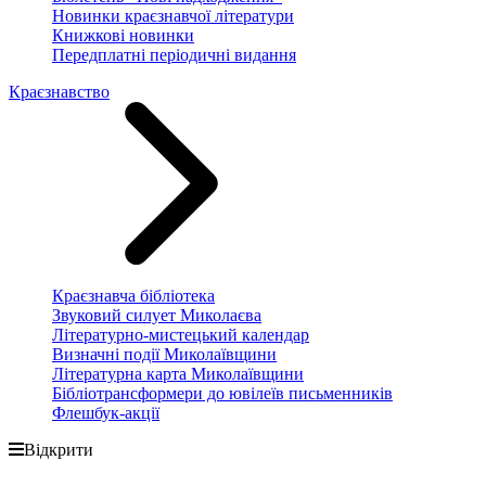
Новинки краєзнавчої літератури
Книжкові новинки
Передплатні періодичні видання
Краєзнавство
Краєзнавча бібліотека
Звуковий силует Миколаєва
Літературно-мистецький календар
Визначні події Миколаївщини
Літературна карта Миколаївщини
Бібліотрансформери до ювілеїв письменників
Флешбук-акції
Відкрити