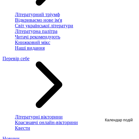
Літературний тріумф
Відкриваємо нове ім'я
Світ української літератури
Літературна палітра
Читачі рекомендують
Книжковий мікс
Наші видання
Перевір себе
Літературні вікторини
Календар подій
Краєзнавчі онлайн-вікторини
Квести
Новини