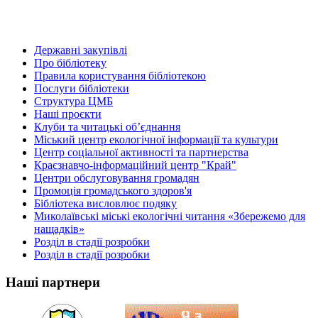
Державні закупівлі
Про бібліотеку
Правила користування бібліотекою
Послуги бібліотеки
Структура ЦМБ
Наші проєкти
Клуби та читацькі об’єднання
Міський центр екологічної інформації та культури
Центр соціальної активності та партнерства
Краєзнавчо-інформаційний центр "Край"
Центри обслуговування громадян
Промоція громадського здоров'я
Бібліотека висловлює подяку
Миколаївські міські екологічні читання «Збережемо для
нащадків»
Розділ в стадії розробки
Розділ в стадії розробки
Наші партнери