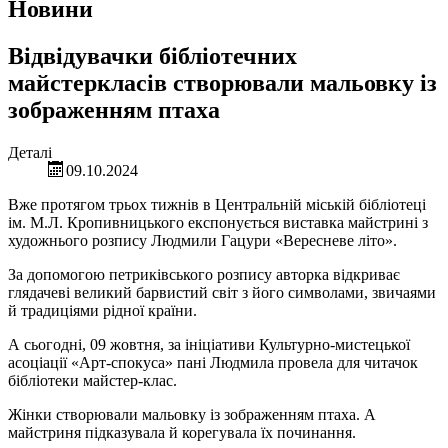
Новини
Відвідувачки бібліотечних
майстеркласів створювали мальовку із
зображенням птаха
Деталі
09.10.2024
Вже протягом трьох тижнів в Центральній міській бібліотеці
ім. М.Л. Кропивницького експонується виставка майстрині з
художнього розпису Людмили Гацури «Вересневе літо».
За допомогою петриківського розпису авторка відкриває
глядачеві великий барвистий світ з його символами, звичаями
й традиціями рідної країни.
А сьогодні, 09 жовтня, за ініціативи Культурно-мистецької
асоціації «Арт-спокуса» пані Людмила провела для читачок
бібліотеки майстер-клас.
Жінки створювали мальовку із зображенням птаха. А
майстриня підказувала й корегувала їх починання.