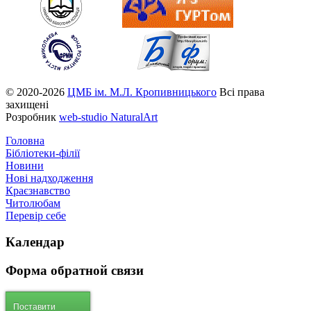
© 2020-2026
ЦМБ ім. М.Л. Кропивницького
Всі права
захищені
Розробник
web-studio NaturalArt
Головна
Бібліотеки-філії
Новини
Нові надходження
Краєзнавство
Читолюбам
Перевір себе
Календар
Форма
обратной связи
Поставити