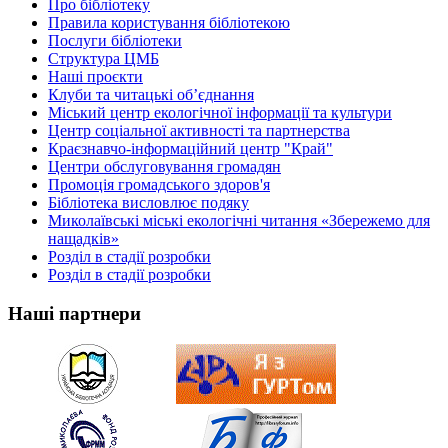
Про бібліотеку
Правила користування бібліотекою
Послуги бібліотеки
Структура ЦМБ
Наші проєкти
Клуби та читацькі об’єднання
Міський центр екологічної інформації та культури
Центр соціальної активності та партнерства
Краєзнавчо-інформаційний центр "Край"
Центри обслуговування громадян
Промоція громадського здоров'я
Бібліотека висловлює подяку
Миколаївські міські екологічні читання «Збережемо для
нащадків»
Розділ в стадії розробки
Розділ в стадії розробки
Наші партнери