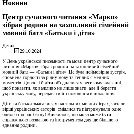
Новини
Центр сучасного читання «Марко»
зібрав родини на захопливий сімейний
мовний батл «Батьки і діти»
Деталі
29.10.2024
У День української писемності та мови центр сучасного
читання «Марко» зібрав родини на захопливий сімейний
мовний батл — «Батьки і діти». Це була неймовірна зустріч,
сповнена гордості за рідну мову та теплих сімейних
моментів. Дорослі й діти об'єдналися у веселому змаганні,
щоб показати, як важливо не лише знати, але й берегти
українську мову, передавати її з покоління в покоління.
Діти та батьки змагалися у настільних мовних іграх, читали
вірші українських авторів, сміялися та підтримували одне
одного під час батлу! Виявилось, що мова може бути
справжньою розвагою та інструментом для ще більшого
єднання родини.