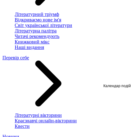
Літературний тріумф
Відкриваємо нове ім'я
Світ української літератури
Літературна палітра
Читачі рекомендують
Книжковий мікс
Наші видання
Перевір себе
Календар подій
Літературні вікторини
Краєзнавчі онлайн-вікторини
Квести
Новини