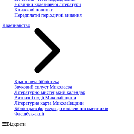
Новинки краєзнавчої літератури
Книжкові новинки
Передплатні періодичні видання
Краєзнавство
Краєзнавча бібліотека
Звуковий силует Миколаєва
Літературно-мистецький календар
Визначні події Миколаївщини
Літературна карта Миколаївщини
Бібліотрансформери до ювілеїв письменників
Флешбук-акції
Відкрити