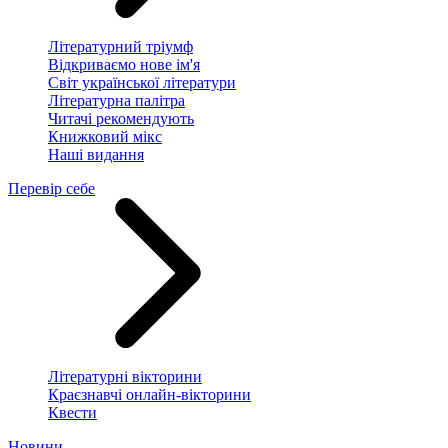
Літературний тріумф
Відкриваємо нове ім'я
Світ української літератури
Літературна палітра
Читачі рекомендують
Книжковий мікс
Наші видання
Перевір себе
Літературні вікторини
Краєзнавчі онлайн-вікторини
Квести
Новини