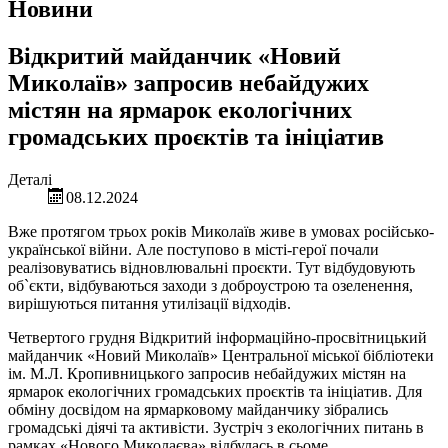
Новини
Відкритий майданчик «Новий
Миколаїв» запросив небайдужих
містян на ярмарок екологічних
громадських проєктів та ініціатив
Деталі
08.12.2024
Вже протягом трьох років Миколаїв живе в умовах російсько-
української війни. Але поступово в місті-герої почали
реалізовуватись відновлювальні проєкти. Тут відбудовують
об`єкти, відбуваються заходи з доброустрою та озеленення,
вирішуються питання утилізації відходів.
Четвертого грудня Відкритий інформаційно-просвітницький
майданчик «Новий Миколаїв» Центральної міської бібліотеки
ім. М.Л. Кропивницького запросив небайдужих містян на
ярмарок екологічних громадських проєктів та ініціатив. Для
обміну досвідом на ярмарковому майданчику зібрались
громадські діячі та активісти. Зустріч з екологічних питань в
рамках «Нового Миколаєва» відбулась в сьоме.