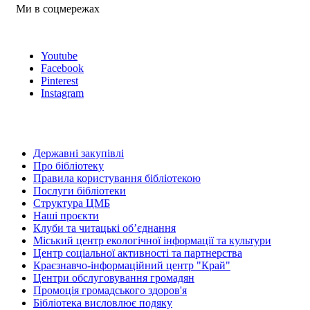
Ми в соцмережах
Youtube
Facebook
Pinterest
Instagram
Державні закупівлі
Про бібліотеку
Правила користування бібліотекою
Послуги бібліотеки
Структура ЦМБ
Наші проєкти
Клуби та читацькі об’єднання
Міський центр екологічної інформації та культури
Центр соціальної активності та партнерства
Краєзнавчо-інформаційний центр "Край"
Центри обслуговування громадян
Промоція громадського здоров'я
Бібліотека висловлює подяку