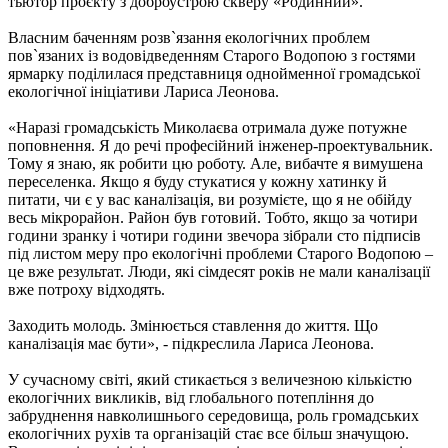
тьютор проєкту з доброустрою скверу «Родинний».
Власним баченням розв`язання екологічних проблем
пов`язаних із водовідведенням Старого Водопою з гостями
ярмарку поділилася представниця однойменної громадської
екологічної ініціативи Лариса Леонова.
«Наразі громадськість Миколаєва отримала дуже потужне
поповнення. Я до речі професійний інженер-проектувальник.
Тому я знаю, як робити цю роботу. Але, вибачте я вимушена
переселенка. Якщо я буду стукатися у кожну хатинку й
питати, чи є у вас каналізація, ви розумієте, що я не обійду
весь мікрорайон. Район був готовий. Тобто, якщо за чотири
години зранку і чотири години звечора зібрали сто підписів
під листом меру про екологічні проблеми Старого Водопою –
це вже результат. Люди, які сімдесят років не мали каналізації
вже потроху відходять.
Заходить молодь. Змінюється ставлення до життя. Що
каналізація має бути», - підкреслила Лариса Леонова.
У сучасному світі, який стикається з величезною кількістю
екологічних викликів, від глобального потепління до
забруднення навколишнього середовища, роль громадських
екологічних рухів та організацій стає все більш значущою.