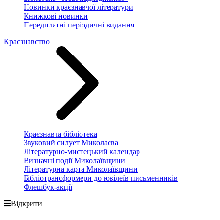
Новинки краєзнавчої літератури
Книжкові новинки
Передплатні періодичні видання
Краєзнавство
Краєзнавча бібліотека
Звуковий силует Миколаєва
Літературно-мистецький календар
Визначні події Миколаївщини
Літературна карта Миколаївщини
Бібліотрансформери до ювілеїв письменників
Флешбук-акції
Відкрити