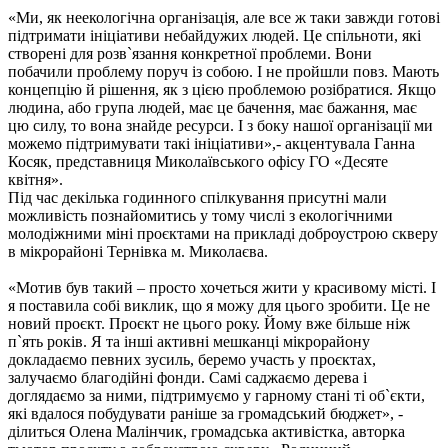
«Ми, як неекологічна організація, але все ж таки завжди готові
підтримати ініціативи небайдужих людей. Це спільноти, які
створені для розв`язання конкретної проблеми. Вони
побачили проблему поруч із собою. І не пройшли повз. Мають
концепцію й рішення, як з цією проблемою розібратися. Якщо
людина, або група людей, має це бачення, має бажання, має
цю силу, то вона знайде ресурси. І з боку нашої організації ми
можемо підтримувати такі ініціативи»,- акцентувала Ганна
Косяк, представниця Миколаївського офісу ГО «Десяте
квітня».
Під час декілька годинного спілкування присутні мали
можливість познайомитись у тому числі з екологічними
молодіжними міні проєктами на прикладі доброустрою скверу
в мікрорайоні Тернівка м. Миколаєва.
«Мотив був такий – просто хочеться жити у красивому місті. І
я поставила собі виклик, що я можу для цього зробити. Це не
новий проєкт. Проєкт не цього року. Йому вже більше ніж
п`ять років. Я та інші активні мешканці мікрорайону
докладаємо певних зусиль, беремо участь у проєктах,
залучаємо благодійні фонди. Самі саджаємо дерева і
доглядаємо за ними, підтримуємо у гарному стані ті об`єкти,
які вдалося побудувати раніше за громадський бюджет», -
ділиться Олена Малінчик, громадська активістка, авторка