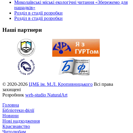
Миколаївські міські екологічні читання «Збережемо для
нащадків»
Розділ в стадії розробки
Розділ в стадії розробки
Наші партнери
© 2020-2026
ЦМБ ім. М.Л. Кропивницького
Всі права
захищені
Розробник
web-studio NaturalArt
Головна
Бібліотеки-філії
Новини
Нові надходження
Краєзнавство
Читолюбам