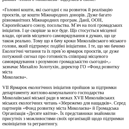
«Головні кошти, які сьогодні є на розвиток й реалізацію
проєктів, це кошти Міжнародних донорів. Дуже багато
різноманітних Міжнародних програм. Данії, ООН,
Європейського союзу, посольства. М`яч на полі громадських
ініціатив. І це скоріше за все буде. Що стосується місцевої
влади, органів місцевого самоврядування я думаю, що це
також реально. Тому що я бачу кроки Миколаївського міського
голови, який підтримує подібні ініціативи. І те, що ми бачимо
Екологічні читання та їх прев`ю ярмарок проєктів, це дуже
потужний сигнал про готовність співпраці місцевого
самоврядування з розумною громадськістю сьогодні»,-
зазначає Михайло Золотухін, директор ГО «Фонд розвитку
міста
Миколаєва».
VІI Ярмарок екологічних ініціатив пройшов за підтримки
департаменту житлово-комунального господарства
Миколаївської міської ради в межах ХVII Миколаївських
міських екологічних читань «Збережемо для нащадків». Серед
партнерів «Фонд розвитку міста Миколаєва» й Громадська
Організація «Десяте квітня». Їх представники знайомили
присутніх з можливостями своїх організацій щодо підтримки
екоініціатив та регрантингу.