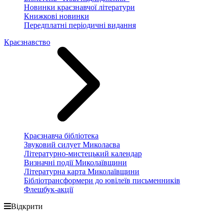
Новинки краєзнавчої літератури
Книжкові новинки
Передплатні періодичні видання
Краєзнавство
Краєзнавча бібліотека
Звуковий силует Миколаєва
Літературно-мистецький календар
Визначні події Миколаївщини
Літературна карта Миколаївщини
Бібліотрансформери до ювілеїв письменників
Флешбук-акції
Відкрити