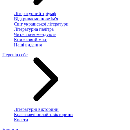
Літературний тріумф
Відкриваємо нове ім'я
Світ української літератури
Літературна палітра
Читачі рекомендують
Книжковий мікс
Наші видання
Перевір себе
Літературні вікторини
Краєзнавчі онлайн-вікторини
Квести
Новини