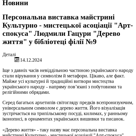
Новини
Персональна виставка майстрині
Культурно - мистецької асоціації "Арт-
спокуса" Людмили Гацури "Дерево
життя" у бібліотеці філії №9
Деталі
14.12.2024
Іще з давніх часів невіддільною частиною українського народу
стали вірування у символізм й метафори. Цікаво, але факт.
Майже усі культурні й традиційні витвори мистецтва
українського народу - напряму пов’язані з побутовими та
релігійними обрядами.
Серед багатьох архетипів світогляду предків всепронизуючим,
універсальним символом є дерево життя. Його візуалізація
зустрічається на трипільському посуді, килимах, у ранньому
іконописі, в орнаментах українських вишивки та писанок.
«Дерево життя» - таку назву має персональна виставка
майстрині Культурно - мистецької асоціації "Арт-спокуса"