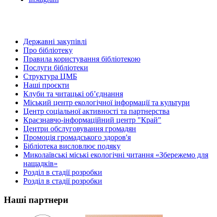
Державні закупівлі
Про бібліотеку
Правила користування бібліотекою
Послуги бібліотеки
Структура ЦМБ
Наші проєкти
Клуби та читацькі об’єднання
Міський центр екологічної інформації та культури
Центр соціальної активності та партнерства
Краєзнавчо-інформаційний центр "Край"
Центри обслуговування громадян
Промоція громадського здоров'я
Бібліотека висловлює подяку
Миколаївські міські екологічні читання «Збережемо для
нащадків»
Розділ в стадії розробки
Розділ в стадії розробки
Наші партнери