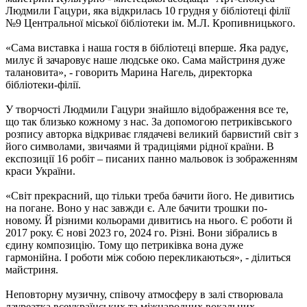
Людмили Гацури, яка відкрилась 10 грудня у бібліотеці філії
№9 Центральної міської бібліотеки ім. М.Л. Кропивницького.
«Сама виставка і наша гостя в бібліотеці вперше. Яка радує,
милує й зачаровує наше людське око. Сама майстриня дуже
талановита», - говорить Марина Нагель, директорка
бібліотеки-філії.
У творчості Людмили Гацури знайшло відображення все те,
що так близько кожному з нас. За допомогою петриківського
розпису авторка відкриває глядачеві великий барвистий світ з
його символами, звичаями й традиціями рідної країни. В
експозиції 16 робіт – писаних панно мальовок із зображенням
краси України.
«Світ прекрасний, що тільки треба бачити його. Не дивитись
на погане. Воно у нас завжди є. Але бачити трошки по-
новому. Й різними кольорами дивитись на нього. Є роботи й
2017 року. Є нові 2023 го, 2024 го. Різні. Вони зібрались в
єдину композицію. Тому що петриківка вона дуже
гармонійна. І роботи між собою перекликаються», - ділиться
майстриня.
Неповторну музичну, співочу атмосферу в залі створювала
лауреатка всеукраїнських та міжнародних вокальних