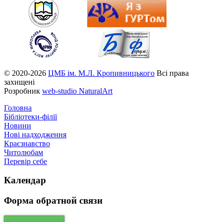
© 2020-2026
ЦМБ ім. М.Л. Кропивницького
Всі права
захищені
Розробник
web-studio NaturalArt
Головна
Бібліотеки-філії
Новини
Нові надходження
Краєзнавство
Читолюбам
Перевір себе
Календар
Форма
обратной связи