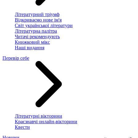
Літературний тріумф
Відкриваємо нове ім'я
Світ української літератури
Літературна палітра
Читачі рекомендують
Книжковий мікс
Наші видання
Перевір себе
Літературні вікторини
Краєзнавчі онлайн-вікторини
Квести
Новини