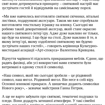
свят вони дотримуються принципу – святковий настрій має
зустрічати гостей й відвідувачів на самісінькому порозі.
«Ми вже навчились виготовляти святкові свічники, вітальні
листівки, подарункові аксесуари. Також ми вже спробували
виготовляти текстильну іграшку на ялинку. Сьогодні ми
робимо такий декоративний аксесуар, який стане окрасою
нашого святкового інтер`єру. Адже дуже важливо не тільки,
що буде на ялинці. І що буде на столі. Дуже важливо й те, в
якому інтер`єрі, якому оздобленні святковому ми будемо
зустрічати наших гостей», - говорить керівниця Культурно-
мистецької асоціації «Арт-спокуса» Валентина Кривцова.
Відчуття чарівності підсилить прикрашання меблів. Єдине, що
радять фахівці, аби усі використані вами елементи були
витримані в одному стилі й символіці.
«Наш символ, який ми сьогодні зробили – це різдвяний
символ, наш янгол. Різдвяний янгол. Він несе в собі віру.
Основні ялинкові прикраси. А шишечки додають символіки
Нового року», - зазначає майстриня Ганна Петрик.
А ще не варто забувати про святкові, тематичні подушки та
пледи. Вони додадуть затишної атмосфери. У такі сімейні
свята, час магії у домівках, піднесений настрій створює кожна