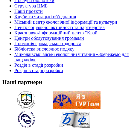
Послуги бібліотеки
Структура ЦМБ
Наші проєкти
Клуби та читацькі об’єднання
Міський центр екологічної інформації та культури
Центр соціальної активності та партнерства
Краєзнавчо-інформаційний центр "Край"
Центри обслуговування громадян
Промоція громадського здоров'я
Бібліотека висловлює подяку
Миколаївські міські екологічні читання «Збережемо для
нащадків»
Розділ в стадії розробки
Розділ в стадії розробки
Наші партнери