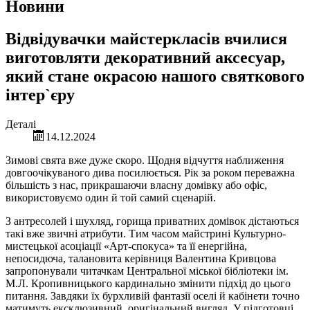
Новини
Відвідувачки майстеркласів вчилися
виготовляти декоративний аксесуар,
який стане окрасою нашого святкового
інтер`єру
Деталі
14.12.2024
Зимові свята вже дуже скоро. Щодня відчуття наближення
довгоочікуваного дива посилюється. Рік за роком переважна
більшість з нас, прикрашаючи власну домівку або офіс,
використовуємо один й той самий сценарій.
З антресолей і шухляд, горища приватних домівок дістаються
такі вже звичні атрибути. Тим часом майстрині Культурно-
мистецької асоціації «Арт-спокуса» та її енергійна,
непосидюча, талановита керівниця Валентина Кривцова
запропонували читачкам Центральної міської бібліотеки ім.
М.Л. Кропивницького кардинально змінити підхід до цього
питання. Завдяки їх бурхливій фантазії оселі й кабінети точно
матимуть ексклюзивний, оригінальний вигляд. У підготовці