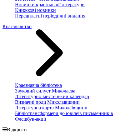
Новинки краєзнавчої літератури
Книжкові новинки
Передплатні періодичні видання
Краєзнавство
Краєзнавча бібліотека
Звуковий силует Миколаєва
Літературно-мистецький календар
Визначні події Миколаївщини
Літературна карта Миколаївщини
Бібліотрансформери до ювілеїв письменників
Флешбук-акції
Відкрити