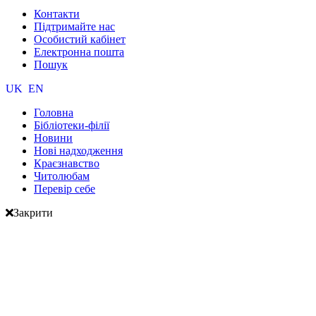
Контакти
Підтримайте нас
Особистий кабінет
Електронна пошта
Пошук
UK
EN
Головна
Бібліотеки-філії
Новини
Нові надходження
Краєзнавство
Читолюбам
Перевір себе
Закрити