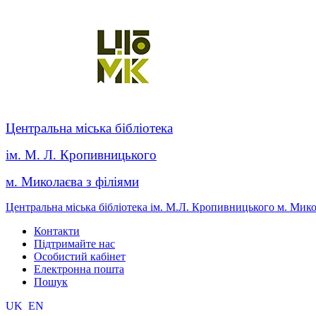
Центральна міська бібліотека
ім. М. Л. Кропивницького
м. Миколаєва з філіями
Центральна міська бібліотека ім. М.Л. Кропивницького м. Мик
Контакти
Підтримайте нас
Особистий кабінет
Електронна пошта
Пошук
UK
EN