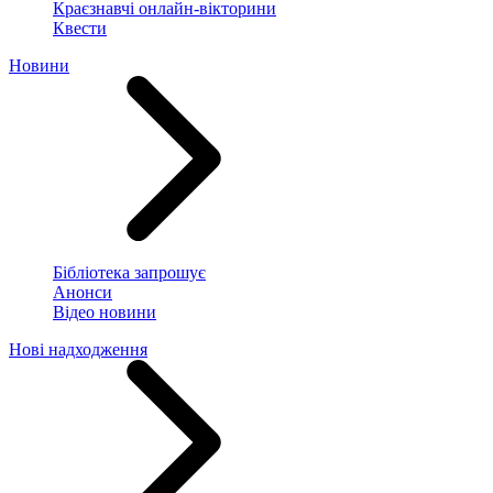
Краєзнавчі онлайн-вікторини
Квести
Новини
Бібліотека запрошує
Анонси
Відео новини
Нові надходження