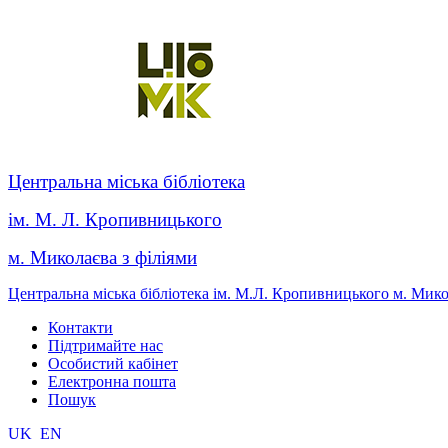
Центральна міська бібліотека
ім. М. Л. Кропивницького
м. Миколаєва з філіями
Центральна міська бібліотека ім. М.Л. Кропивницького м. Мик
Контакти
Підтримайте нас
Особистий кабінет
Електронна пошта
Пошук
UK
EN