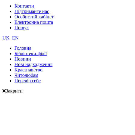
Контакти
Підтримайте нас
Особистий кабінет
Електронна пошта
Пошук
UK
EN
Головна
Бібліотеки-філії
Новини
Нові надходження
Краєзнавство
Читолюбам
Перевір себе
Закрити