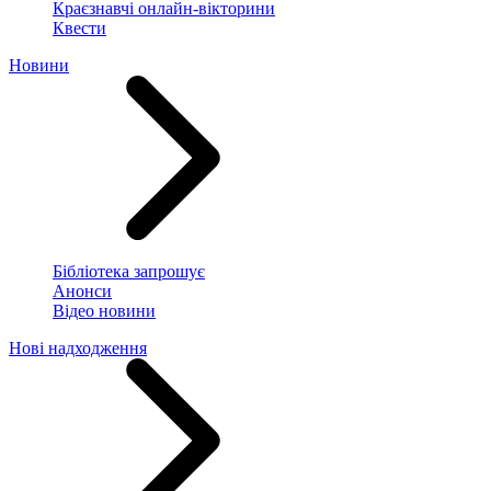
Краєзнавчі онлайн-вікторини
Квести
Новини
Бібліотека запрошує
Анонси
Відео новини
Нові надходження