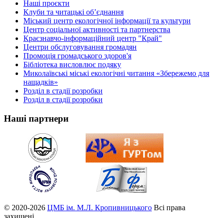
Наші проєкти
Клуби та читацькі об’єднання
Міський центр екологічної інформації та культури
Центр соціальної активності та партнерства
Краєзнавчо-інформаційний центр "Край"
Центри обслуговування громадян
Промоція громадського здоров'я
Бібліотека висловлює подяку
Миколаївські міські екологічні читання «Збережемо для
нащадків»
Розділ в стадії розробки
Розділ в стадії розробки
Наші партнери
© 2020-2026
ЦМБ ім. М.Л. Кропивницького
Всі права
захищені