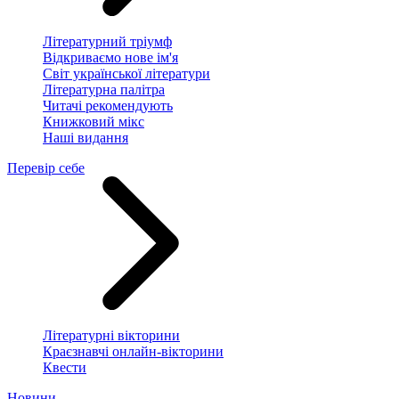
Літературний тріумф
Відкриваємо нове ім'я
Світ української літератури
Літературна палітра
Читачі рекомендують
Книжковий мікс
Наші видання
Перевір себе
Літературні вікторини
Краєзнавчі онлайн-вікторини
Квести
Новини