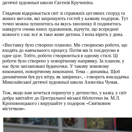
дитячої художньої школи Євгенія Кручиніна.
Глядачам відкривається світ зі справжніх цегляних споруд та
живих янголів, які запрошують гостей у казкову подорож. Тут
точно можна зупинитись на якусь хвилинку й подивитись
навкруги очима юних художників, відчути, що всередині
кожного з нас все ж таки живе дитина. І вона вірить у дива.
«Виставку було створено планово. Ми створюємо роботи, що
входять до навчального процесу. Потім ми їх поєднуємо в
одне ціле. Тобто, роботи створюються в одному стилі. Ці
роботи було створено у новорічному напрямку. За планом, у
нас були заплановані будиночки. У такому зимовому
виконанні, новорічному виконанні. Тема – динаміка. Щоб
динамічним був рух вітру, як завірюха», - говорить викладачка
Миколаївської дитячої художньої школи Анжеліка Чумак.
Тож, якщо вам хочеться поринути у дитинство, у казку, у світ
добра завітайте до Центральної міської бібліотеки ім. М.Л.
Кропивницького і вирушайте у подорож «Святковим
містечком».