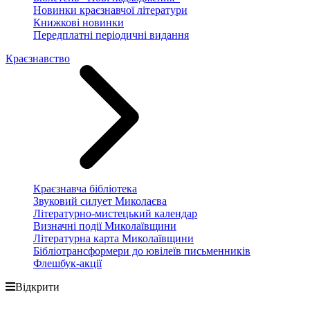
Новинки краєзнавчої літератури
Книжкові новинки
Передплатні періодичні видання
Краєзнавство
Краєзнавча бібліотека
Звуковий силует Миколаєва
Літературно-мистецький календар
Визначні події Миколаївщини
Літературна карта Миколаївщини
Бібліотрансформери до ювілеїв письменників
Флешбук-акції
Відкрити