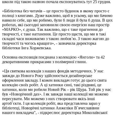
школи під такою назвою почала експонуватись тут 25 грудня.
«Бібліотека без читачів – це просто будинок в якому просто є
полиці з книгами. Дуже важливо, щоб в усьому, що ми бачимо
навколо себе, що ми робимо, були б люди й була б душа. В цих
роботах, які сьогодні заповнили своєю енергією наш простір
«МАРКО», є душа. Так важливо, що є таке прагнення до
творчості, є таке натхнення. Це просто щастя, що ми в такі
складні часи виживаємо з такою любов`ю. З такою жагою до
творчості та чогось кращого», - зазначила директорка
бібліотеки Інга Хоржевська.
Основна експозиція поєднана з колекцією «Янголи» та 42
декоративними прикрасами з полімерної глини.
«Ця святкова колекція з наших фондів методичних. У нас
завжди до Нового Року здійснюється дизайнерське
оформлення закладу. І кожен викладач готує до цього свята
колекцію своїх робіт. А ці хатинки сині, такі різдвяні, це
хатинки, коли ми робили Новий Рік – рік Щура. Той рік у нас
був «Новорічний дах». І як завжди наші колекції ми можемо
пересувати. Ми можемо з них створювати якісь інші
артоб`єкти. І ця колекція робіт, яка представлена зараз у
бібліотеці, Новорічні хатинки Анжеліки В`ячеславівни
нашого викладача", - підкреслює директорка Миколаївської