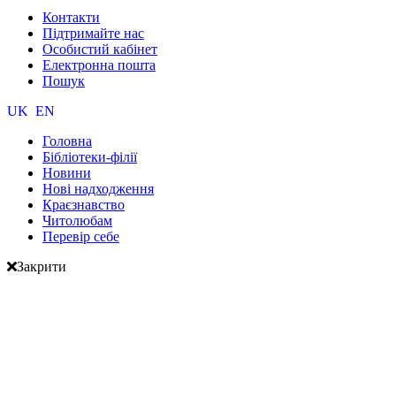
Контакти
Підтримайте нас
Особистий кабінет
Електронна пошта
Пошук
UK
EN
Головна
Бібліотеки-філії
Новини
Нові надходження
Краєзнавство
Читолюбам
Перевір себе
Закрити