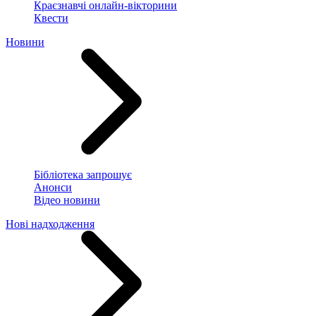
Краєзнавчі онлайн-вікторини
Квести
Новини
Бібліотека запрошує
Анонси
Відео новини
Нові надходження