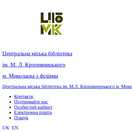
Центральна міська бібліотека
ім. М. Л. Кропивницького
м. Миколаєва з філіями
Центральна міська бібліотека ім. М.Л. Кропивницького м. Мик
Контакти
Підтримайте нас
Особистий кабінет
Електронна пошта
Пошук
UK
EN