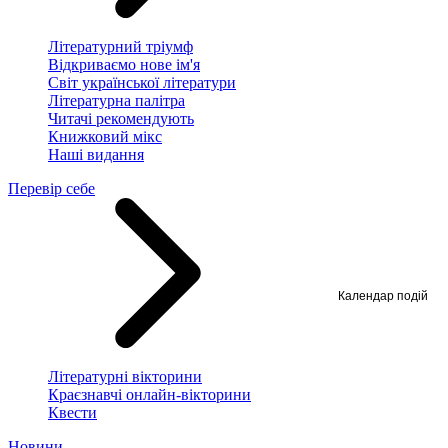
Літературний тріумф
Відкриваємо нове ім'я
Світ української літератури
Літературна палітра
Читачі рекомендують
Книжковий мікс
Наші видання
Перевір себе
Календар подій
Літературні вікторини
Краєзнавчі онлайн-вікторини
Квести
Новини