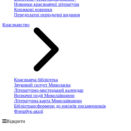
Новинки краєзнавчої літератури
Книжкові новинки
Передплатні періодичні видання
Краєзнавство
Краєзнавча бібліотека
Звуковий силует Миколаєва
Літературно-мистецький календар
Визначні події Миколаївщини
Літературна карта Миколаївщини
Бібліотрансформери до ювілеїв письменників
Флешбук-акції
Відкрити