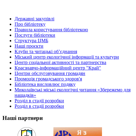
Державні закупівлі
Про бібліотеку
Правила користування бібліотекою
Послуги бібліотеки
Структура ЦМБ
Наші проєкти
Клуби та читацькі об’єднання
Міський центр екологічної інформації та культури
Центр соціальної активності та партнерства
Краєзнавчо-інформаційний центр "Край"
Центри обслуговування громадян
Промоція громадського здоров'я
Бібліотека висловлює подяку
Миколаївські міські екологічні читання «Збережемо для
нащадків»
Розділ в стадії розробки
Розділ в стадії розробки
Наші партнери