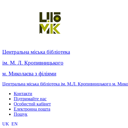
Центральна міська бібліотека
ім. М. Л. Кропивницького
м. Миколаєва з філіями
Центральна міська бібліотека ім. М.Л. Кропивницького м. Мик
Контакти
Підтримайте нас
Особистий кабінет
Електронна пошта
Пошук
UK
EN