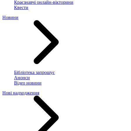
Краєзнавчі онлайн-вікторини
Квести
Новини
Бібліотека запрошує
Анонси
Відео новини
Нові надходження