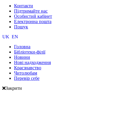
Контакти
Підтримайте нас
Особистий кабінет
Електронна пошта
Пошук
UK
EN
Головна
Бібліотеки-філії
Новини
Нові надходження
Краєзнавство
Читолюбам
Перевір себе
Закрити