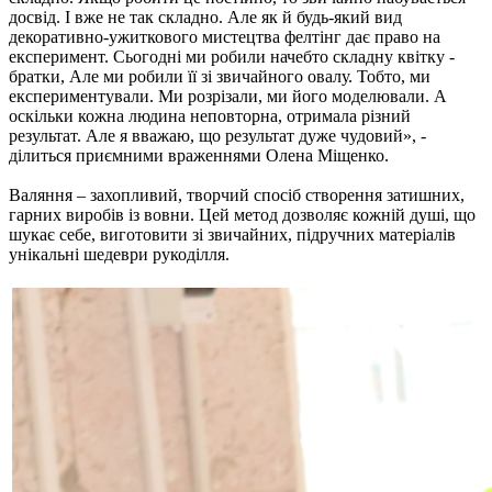
досвід. І вже не так складно. Але як й будь-який вид
декоративно-ужиткового мистецтва фелтінг дає право на
експеримент. Сьогодні ми робили начебто складну квітку -
братки, Але ми робили її зі звичайного овалу. Тобто, ми
експериментували. Ми розрізали, ми його моделювали. А
оскільки кожна людина неповторна, отримала різний
результат. Але я вважаю, що результат дуже чудовий», -
ділиться приємними враженнями Олена Міщенко.
Валяння – захопливий, творчий спосіб створення затишних,
гарних виробів із вовни. Цей метод дозволяє кожній душі, що
шукає себе, виготовити зі звичайних, підручних матеріалів
унікальні шедеври рукоділля.