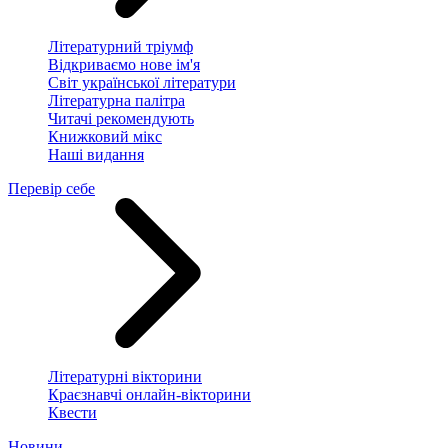
Літературний тріумф
Відкриваємо нове ім'я
Світ української літератури
Літературна палітра
Читачі рекомендують
Книжковий мікс
Наші видання
Перевір себе
Літературні вікторини
Краєзнавчі онлайн-вікторини
Квести
Новини