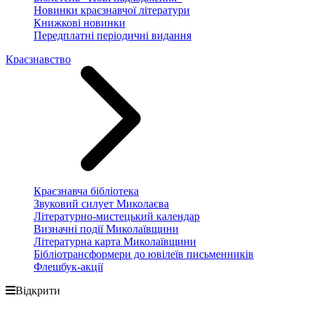
Новинки краєзнавчої літератури
Книжкові новинки
Передплатні періодичні видання
Краєзнавство
Краєзнавча бібліотека
Звуковий силует Миколаєва
Літературно-мистецький календар
Визначні події Миколаївщини
Літературна карта Миколаївщини
Бібліотрансформери до ювілеїв письменників
Флешбук-акції
Відкрити