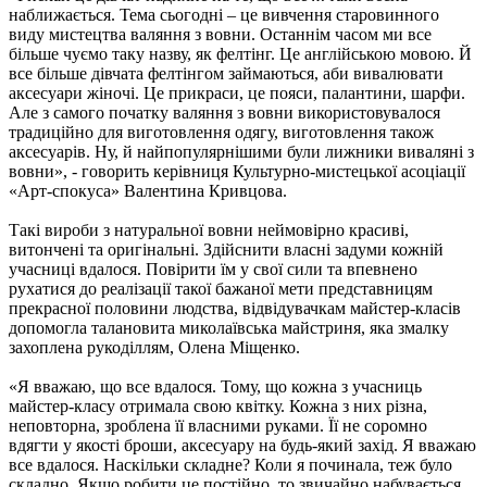
наближається. Тема сьогодні – це вивчення старовинного
виду мистецтва валяння з вовни. Останнім часом ми все
більше чуємо таку назву, як фелтінг. Це англійською мовою. Й
все більше дівчата фелтінгом займаються, аби вивалювати
аксесуари жіночі. Це прикраси, це пояси, палантини, шарфи.
Але з самого початку валяння з вовни використовувалося
традиційно для виготовлення одягу, виготовлення також
аксесуарів. Ну, й найпопулярнішими були лижники виваляні з
вовни», - говорить керівниця Культурно-мистецької асоціації
«Арт-спокуса» Валентина Кривцова.
Такі вироби з натуральної вовни неймовірно красиві,
витончені та оригінальні. Здійснити власні задуми кожній
учасниці вдалося. Повірити їм у свої сили та впевнено
рухатися до реалізації такої бажаної мети представницям
прекрасної половини людства, відвідувачкам майстер-класів
допомогла талановита миколаївська майстриня, яка змалку
захоплена рукоділлям, Олена Міщенко.
«Я вважаю, що все вдалося. Тому, що кожна з учасниць
майстер-класу отримала свою квітку. Кожна з них різна,
неповторна, зроблена її власними руками. Її не соромно
вдягти у якості броши, аксесуару на будь-який захід. Я вважаю
все вдалося. Наскільки складне? Коли я починала, теж було
складно. Якщо робити це постійно, то звичайно набувається