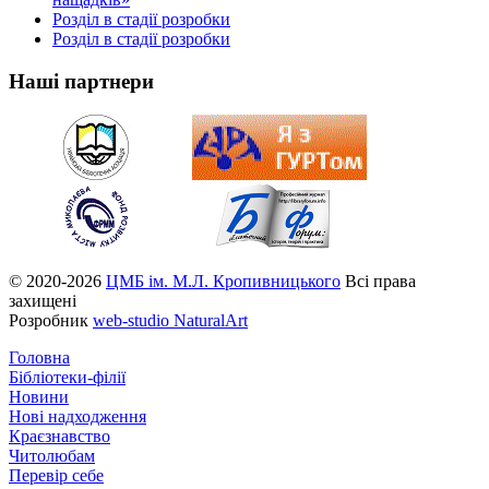
Розділ в стадії розробки
Розділ в стадії розробки
Наші партнери
© 2020-2026
ЦМБ ім. М.Л. Кропивницького
Всі права
захищені
Розробник
web-studio NaturalArt
Головна
Бібліотеки-філії
Новини
Нові надходження
Краєзнавство
Читолюбам
Перевір себе