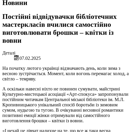
Новини
Постійні відвідувачки бібліотечних
мастеркласів вчилися самостійно
виготовлювати брошки – квітки із
вовни
Деталі
07.02.2025
На початку лютого українці відзначають день, коли зима з
весною зустрічається. Момент, коли вогонь перемагає холод, а
світло – темряву.
А оскільки навесні ніхто не повинен сумувати, майстрині
Культурно-мистецької асоціації «Арт-спокуса» запропонували
постійним читачкам Центральної міської бібліотеки ім. М.Л.
Кропивницького унікальний спосіб боротьби із зимовим
сумом, нудьгою та тугою. В очікуванні весняної романтики
позитивні емоції жінки отримували від самостійного
виготовлення брошки – квітки із вовни.
«І нехай це дівчат надихне на те, що все ж таки весна