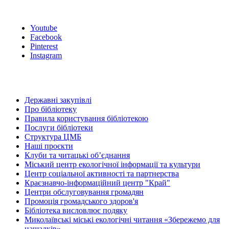
Youtube
Facebook
Pinterest
Instagram
Державні закупівлі
Про бібліотеку
Правила користування бібліотекою
Послуги бібліотеки
Структура ЦМБ
Наші проєкти
Клуби та читацькі об’єднання
Міський центр екологічної інформації та культури
Центр соціальної активності та партнерства
Краєзнавчо-інформаційний центр "Край"
Центри обслуговування громадян
Промоція громадського здоров'я
Бібліотека висловлює подяку
Миколаївські міські екологічні читання «Збережемо для
нащадків»