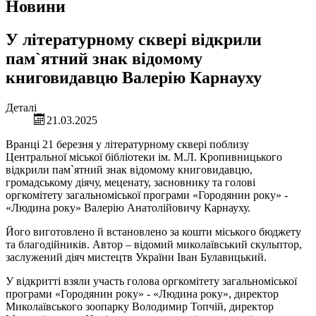
Новини
У літературному сквері відкрили
пам`ятний знак відомому
книговидавцю Валерію Карнауху
Деталі
21.03.2025
Вранці 21 березня у літературному сквері поблизу
Центральної міської бібліотеки ім. М.Л. Кропивницького
відкрили пам`ятний знак відомому книговидавцю,
громадському діячу, меценату, засновнику та голові
оргкомітету загальноміської програми «Городянин року» -
«Людина року» Валерію Анатолійовичу Карнауху.
Його виготовлено й встановлено за кошти міського бюджету
та благодійників. Автор – відомий миколаївський скульптор,
заслужений діяч мистецтв України Іван Булавицький.
У відкритті взяли участь голова оргкомітету загальноміської
програми «Городянин року» - «Людина року», директор
Миколаївського зоопарку Володимир Топчій, директор