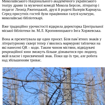
Миколаївського Національного академічного українського
театру драми та музичної комедії Микола Берсон, літератор і
педагог Леонід Ржепецький, друзі й родичі Валерія Карнауха.
Серед присутніх гостей були працівники галузі культури,
миколаївські бібліотекарі.
Вже традиційно урочистості відкрила директорка Центральної
міської бібліотеки ім. М.Л. Кропивницького Інга Хоржевська.
Вона ж презентувала ще один проєкт. Біля пам`ятних знаків у
літературному сквері тепер з`явились мармурові таблички на
які нанесені QR – коди. Таким чином містяни, відвідувачі
рекреаційної зони зможуть більше дізнаватися про людину,
якій власне і присвячений знак. Поки що їх три, але робота
над збільшенням триває.