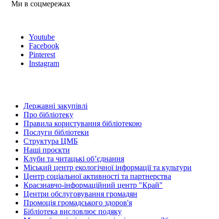
Ми в соцмережах
Youtube
Facebook
Pinterest
Instagram
Державні закупівлі
Про бібліотеку
Правила користування бібліотекою
Послуги бібліотеки
Структура ЦМБ
Наші проєкти
Клуби та читацькі об’єднання
Міський центр екологічної інформації та культури
Центр соціальної активності та партнерства
Краєзнавчо-інформаційний центр "Край"
Центри обслуговування громадян
Промоція громадського здоров'я
Бібліотека висловлює подяку