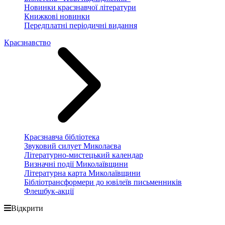
Новинки краєзнавчої літератури
Книжкові новинки
Передплатні періодичні видання
Краєзнавство
Краєзнавча бібліотека
Звуковий силует Миколаєва
Літературно-мистецький календар
Визначні події Миколаївщини
Літературна карта Миколаївщини
Бібліотрансформери до ювілеїв письменників
Флешбук-акції
Відкрити