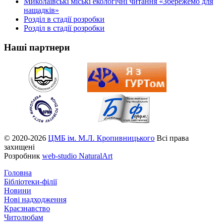
Миколаївські міські екологічні читання «Збережемо для
нащадків»
Розділ в стадії розробки
Розділ в стадії розробки
Наші партнери
© 2020-2026
ЦМБ ім. М.Л. Кропивницького
Всі права
захищені
Розробник
web-studio NaturalArt
Головна
Бібліотеки-філії
Новини
Нові надходження
Краєзнавство
Читолюбам