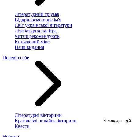
Літературний тріумф
Відкриваємо нове ім'я
Світ української літератури
Літературна палітра
Читачі рекомендують
Книжковий мікс
Наші видання
Перевір себе
Літературні вікторини
Календар подій
Краєзнавчі онлайн-вікторини
Квести
Новини