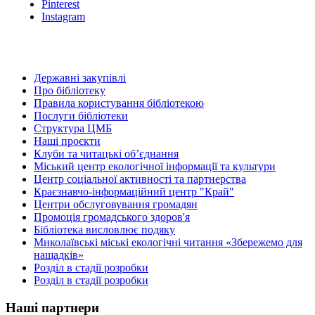
Pinterest
Instagram
Державні закупівлі
Про бібліотеку
Правила користування бібліотекою
Послуги бібліотеки
Структура ЦМБ
Наші проєкти
Клуби та читацькі об’єднання
Міський центр екологічної інформації та культури
Центр соціальної активності та партнерства
Краєзнавчо-інформаційний центр "Край"
Центри обслуговування громадян
Промоція громадського здоров'я
Бібліотека висловлює подяку
Миколаївські міські екологічні читання «Збережемо для
нащадків»
Розділ в стадії розробки
Розділ в стадії розробки
Наші партнери