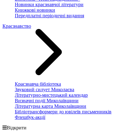
Новинки краєзнавчої літератури
Книжкові новинки
Передплатні періодичні видання
Краєзнавство
Краєзнавча бібліотека
Звуковий силует Миколаєва
Літературно-мистецький календар
Визначні події Миколаївщини
Літературна карта Миколаївщини
Бібліотрансформери до ювілеїв письменників
Флешбук-акції
Відкрити