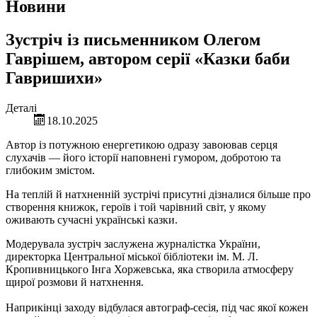
Новини
Зустріч із письменником Олегом
Гаврішем, автором серії «Казки баби
Гавришихи»
Деталі
18.10.2025
Автор із потужною енергетикою одразу завоював серця
слухачів — його історії наповнені гумором, добротою та
глибоким змістом.
На теплій й натхненній зустрічі присутні дізналися більше про
створення книжок, героїв і той чарівний світ, у якому
оживають сучасні українські казки.
Модерувала зустріч заслужена журналістка України,
директорка Центральної міської бібліотеки ім. М. Л.
Кропивницького Інга Хоржевська, яка створила атмосферу
щирої розмови й натхнення.
Наприкінці заходу відбулася автограф-сесія, під час якої кожен