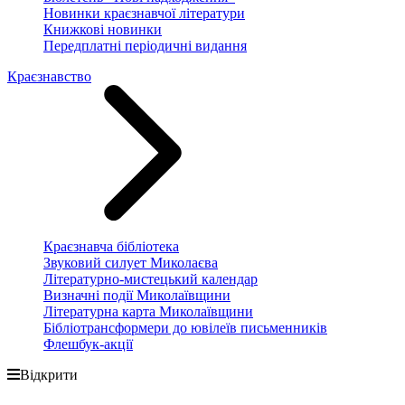
Новинки краєзнавчої літератури
Книжкові новинки
Передплатні періодичні видання
Краєзнавство
Краєзнавча бібліотека
Звуковий силует Миколаєва
Літературно-мистецький календар
Визначні події Миколаївщини
Літературна карта Миколаївщини
Бібліотрансформери до ювілеїв письменників
Флешбук-акції
Відкрити