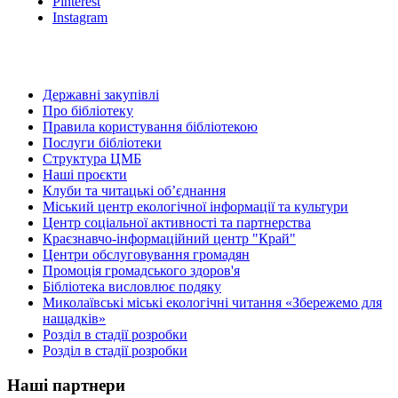
Pinterest
Instagram
Державні закупівлі
Про бібліотеку
Правила користування бібліотекою
Послуги бібліотеки
Структура ЦМБ
Наші проєкти
Клуби та читацькі об’єднання
Міський центр екологічної інформації та культури
Центр соціальної активності та партнерства
Краєзнавчо-інформаційний центр "Край"
Центри обслуговування громадян
Промоція громадського здоров'я
Бібліотека висловлює подяку
Миколаївські міські екологічні читання «Збережемо для
нащадків»
Розділ в стадії розробки
Розділ в стадії розробки
Наші партнери