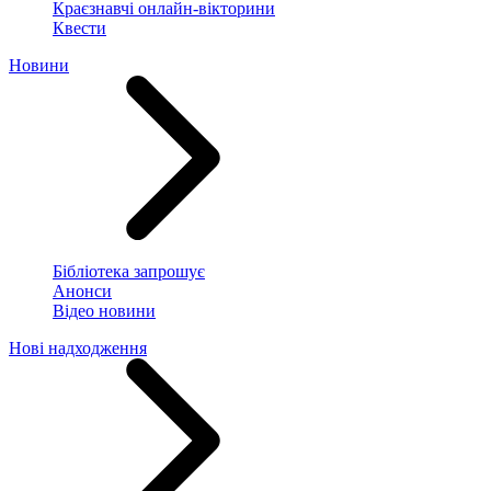
Краєзнавчі онлайн-вікторини
Квести
Новини
Бібліотека запрошує
Анонси
Відео новини
Нові надходження