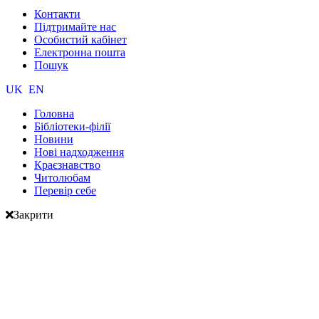
Контакти
Підтримайте нас
Особистий кабінет
Електронна пошта
Пошук
UK
EN
Головна
Бібліотеки-філії
Новини
Нові надходження
Краєзнавство
Читолюбам
Перевір себе
Закрити