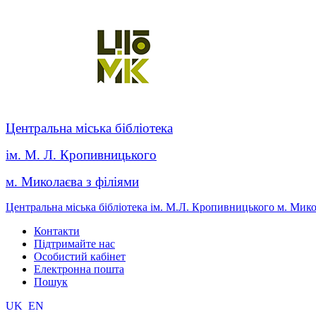
Центральна міська бібліотека
ім. М. Л. Кропивницького
м. Миколаєва з філіями
Центральна міська бібліотека ім. М.Л. Кропивницького м. Мик
Контакти
Підтримайте нас
Особистий кабінет
Електронна пошта
Пошук
UK
EN