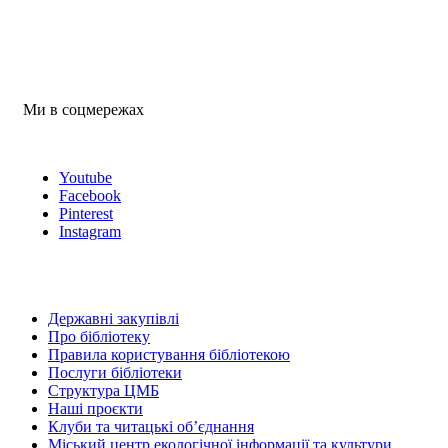
Ми в соцмережах
Youtube
Facebook
Pinterest
Instagram
Державні закупівлі
Про бібліотеку
Правила користування бібліотекою
Послуги бібліотеки
Структура ЦМБ
Наші проєкти
Клуби та читацькі об’єднання
Міський центр екологічної інформації та культури