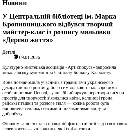
Новини
У Центральній бібліотеці ім. Марка
Кропивницького відбувся творчий
майстер-клас із розпису мальовки
«Дерево життя»
Деталі
09.01.2026
Культурно-мистецька асоціація «Арт-спокуса» запросила
миколаївську художницю Світлану Бойкову-Калюжну.
Вона познайомила учасниць з традиціями українського
декоративного розпису, його символікою та кольоровими
особливостями.Пензлі, гуаш і білий аркуш перетворилися на
простір для творчості: з’являлися квіти, калинові грона,
райські пташки та розлоге гілля — кожна робота була
наповнена теплом, сенсами й побажаннями миру та
добробуту.
Фіналом заняття став справжній фантастичний сад із яскравих
дерев життя — унікальних, як і їхні авторки.