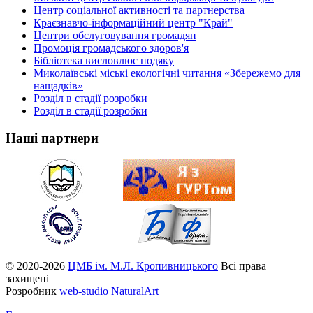
Центр соціальної активності та партнерства
Краєзнавчо-інформаційний центр "Край"
Центри обслуговування громадян
Промоція громадського здоров'я
Бібліотека висловлює подяку
Миколаївські міські екологічні читання «Збережемо для
нащадків»
Розділ в стадії розробки
Розділ в стадії розробки
Наші партнери
© 2020-2026
ЦМБ ім. М.Л. Кропивницького
Всі права
захищені
Розробник
web-studio NaturalArt