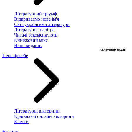
Літературний тріумф
Відкриваємо нове ім'я
Світ української літератури
Літературна палітра
Читачі рекомендують
Книжковий мікс
Наші видання
Календар подій
Перевір себе
Літературні вікторини
Краєзнавчі онлайн-вікторини
Квести
Новини