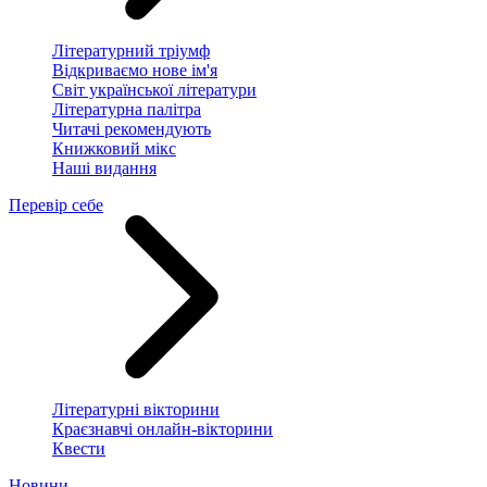
Літературний тріумф
Відкриваємо нове ім'я
Світ української літератури
Літературна палітра
Читачі рекомендують
Книжковий мікс
Наші видання
Перевір себе
Літературні вікторини
Краєзнавчі онлайн-вікторини
Квести
Новини