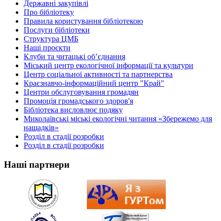
Державні закупівлі
Про бібліотеку
Правила користування бібліотекою
Послуги бібліотеки
Структура ЦМБ
Наші проєкти
Клуби та читацькі об’єднання
Міський центр екологічної інформації та культури
Центр соціальної активності та партнерства
Краєзнавчо-інформаційний центр "Край"
Центри обслуговування громадян
Промоція громадського здоров'я
Бібліотека висловлює подяку
Миколаївські міські екологічні читання «Збережемо для
нащадків»
Розділ в стадії розробки
Розділ в стадії розробки
Наші партнери