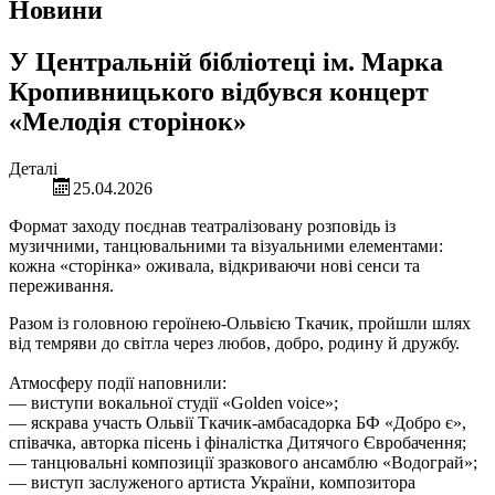
Новини
У Центральній бібліотеці ім. Марка
Кропивницького відбувся концерт
«Мелодія сторінок»
Деталі
25.04.2026
Формат заходу поєднав театралізовану розповідь із
музичними, танцювальними та візуальними елементами:
кожна «сторінка» оживала, відкриваючи нові сенси та
переживання.
Разом із головною героїнею-Ольвією Ткачик, пройшли шлях
від темряви до світла через любов, добро, родину й дружбу.
Атмосферу події наповнили:
— виступи вокальної студії «Golden voice»;
— яскрава участь Ольвії Ткачик-амбасадорка БФ «Добро є»,
співачка, авторка пісень і фіналістка Дитячого Євробачення;
— танцювальні композиції зразкового ансамблю «Водограй»;
— виступ заслуженого артиста України, композитора