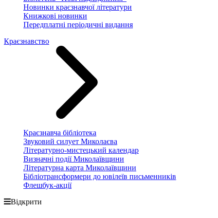
Новинки краєзнавчої літератури
Книжкові новинки
Передплатні періодичні видання
Краєзнавство
Краєзнавча бібліотека
Звуковий силует Миколаєва
Літературно-мистецький календар
Визначні події Миколаївщини
Літературна карта Миколаївщини
Бібліотрансформери до ювілеїв письменників
Флешбук-акції
Відкрити