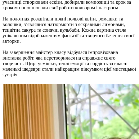
учасниці створювали ескізи, добирали композиції та крок за
кроком наповнювали свої роботи кольором і настроєм.
На полотнах розквітали ніжні польові квіти, ромашки та
волошки, з’являлися натюрморти з яскравими лимонами,
тендітна сакура та сонячні кульбаби. Кожна картина стала
унікальним відображенням фантазії та творчого бачення своєї
авторки.
На завершення майстер-класу відбулася імпровізована
виставка робіт, яка перетворилася на справжнє свято
творчості. Щирі усмішки, теплі емоції та гордість за власні
маленькі шедеври стали найкращим підсумком цієї мистецької
зустрічі.