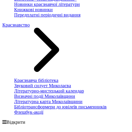
Новинки краєзнавчої літератури
Книжкові новинки
Передплатні періодичні видання
Краєзнавство
Краєзнавча бібліотека
Звуковий силует Миколаєва
Літературно-мистецький календар
Визначні події Миколаївщини
Літературна карта Миколаївщини
Бібліотрансформери до ювілеїв письменників
Флешбук-акції
Відкрити