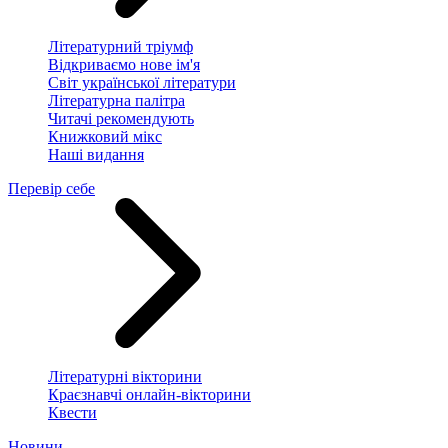
Літературний тріумф
Відкриваємо нове ім'я
Світ української літератури
Літературна палітра
Читачі рекомендують
Книжковий мікс
Наші видання
Перевір себе
Літературні вікторини
Краєзнавчі онлайн-вікторини
Квести
Новини