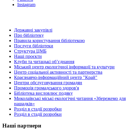
Instagram
Державні закупівлі
Про бібліотеку
Правила користування бібліотекою
Послуги бібліотеки
Структура ЦМБ
Наші проєкти
Клуби та читацькі об’єднання
Міський центр екологічної інформації та культури
Центр соціальної активності та партнерства
Краєзнавчо-інформаційний центр "Край"
Центри обслуговування громадян
Промоція громадського здоров'я
Бібліотека висловлює подяку
Миколаївські міські екологічні читання «Збережемо для
нащадків»
Розділ в стадії розробки
Розділ в стадії розробки
Наші партнери