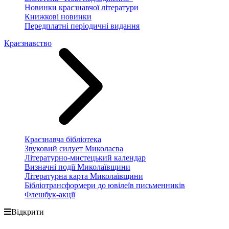
Новинки краєзнавчої літератури
Книжкові новинки
Передплатні періодичні видання
Краєзнавство
Краєзнавча бібліотека
Звуковий силует Миколаєва
Літературно-мистецький календар
Визначні події Миколаївщини
Літературна карта Миколаївщини
Бібліотрансформери до ювілеїв письменників
Флешбук-акції
Відкрити