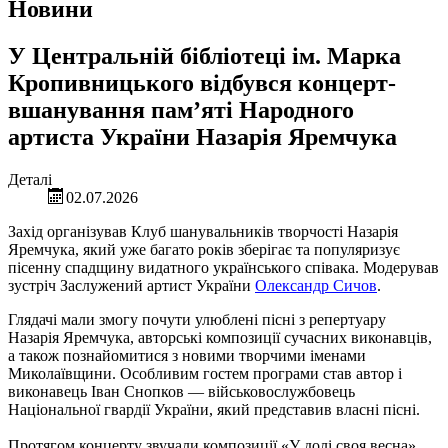
Новини
У Центральній бібліотеці ім. Марка
Кропивницького відбувся концерт-
вшанування пам’яті Народного
артиста України Назарія Яремчука
Деталі
02.07.2026
Захід організував Клуб шанувальників творчості Назарія
Яремчука, який уже багато років зберігає та популяризує
пісенну спадщину видатного українського співака. Модерував
зустріч Заслужений артист України
Олександр Сичов
.
Глядачі мали змогу почути улюблені пісні з репертуару
Назарія Яремчука, авторські композиції сучасних виконавців,
а також познайомитися з новими творчими іменами
Миколаївщини. Особливим гостем програми став автор і
виконавець Іван Снопков — військовослужбовець
Національної гвардії України, який представив власні пісні.
Протягом концерту звучали композиції «У долі своя весна»,