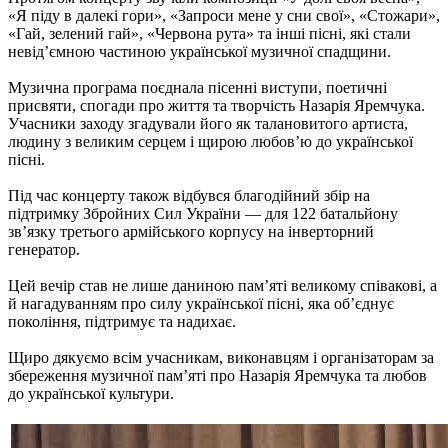
«Я піду в далекі гори», «Запроси мене у сни свої», «Стожари»,
«Гай, зелений гай», «Червона рута» та інші пісні, які стали
невід’ємною частиною української музичної спадщини.
Музична програма поєднала пісенні виступи, поетичні
присвяти, спогади про життя та творчість Назарія Яремчука.
Учасники заходу згадували його як талановитого артиста,
людину з великим серцем і щирою любов’ю до української
пісні.
Під час концерту також відбувся благодійний збір на
підтримку Збройних Сил України — для 122 батальйону
зв’язку третього армійського корпусу на інверторний
генератор.
Цей вечір став не лише даниною пам’яті великому співакові, а
й нагадуванням про силу української пісні, яка об’єднує
покоління, підтримує та надихає.
Щиро дякуємо всім учасникам, виконавцям і організаторам за
збереження музичної пам’яті про Назарія Яремчука та любов
до української культури.