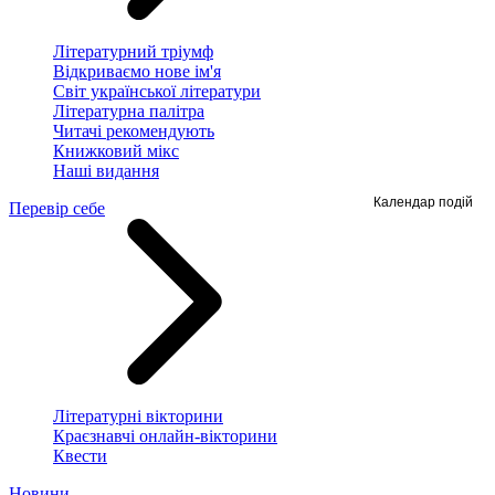
Літературний тріумф
Відкриваємо нове ім'я
Світ української літератури
Літературна палітра
Читачі рекомендують
Книжковий мікс
Наші видання
Календар подій
Перевір себе
Літературні вікторини
Краєзнавчі онлайн-вікторини
Квести
Новини