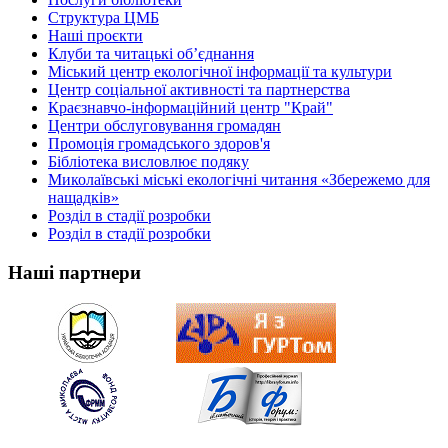
Структура ЦМБ
Наші проєкти
Клуби та читацькі об’єднання
Міський центр екологічної інформації та культури
Центр соціальної активності та партнерства
Краєзнавчо-інформаційний центр "Край"
Центри обслуговування громадян
Промоція громадського здоров'я
Бібліотека висловлює подяку
Миколаївські міські екологічні читання «Збережемо для
нащадків»
Розділ в стадії розробки
Розділ в стадії розробки
Наші партнери